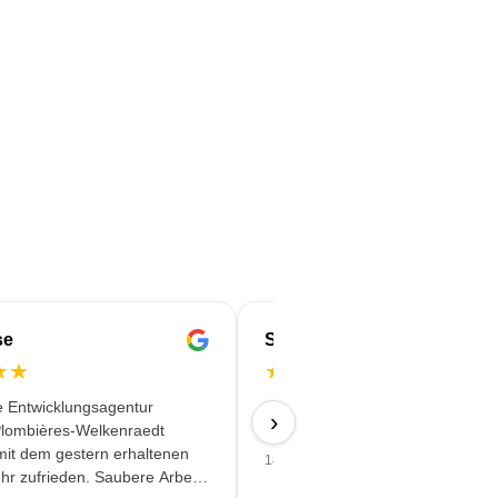
se
Serife
★
★
★
★
★
★
★
e Entwicklungsagentur
Schnell & Zuverlässig & angebot
›
lombières-Welkenraedt
Qualität erhalten
 mit dem gestern erhaltenen
18/06/2026
hr zufrieden. Saubere Arbeit