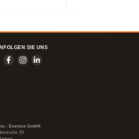
assiger Service!
N
FOLGEN SIE UNS
nta - Eventus GmbH
bestraße 39
Raeren