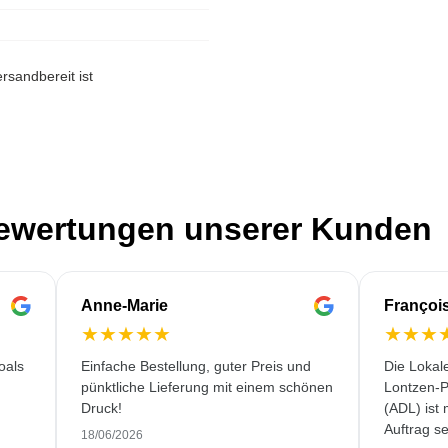
rsandbereit ist
Bewertungen unserer Kunden
Anne-Marie
Françoi
★
★
★
★
★
★
★
★
oals
Einfache Bestellung, guter Preis und
Die Lokal
pünktliche Lieferung mit einem schönen
Lontzen-P
Druck!
(ADL) ist
Auftrag se
18/06/2026