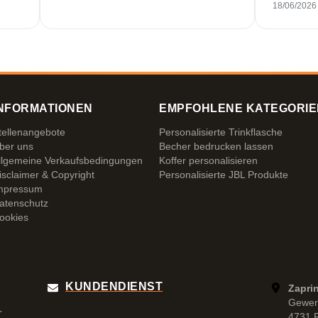
und erstkl
18/06/2026
NFORMATIONEN
EMPFOHLENE KATEGORIE
tellenangebote
Personalisierte Trinkflasche
ber uns
Becher bedrucken lassen
llgemeine Verkaufsbedingungen
Koffer personalisieren
isclaimer & Copyright
Personalisierte JBL Produkte
mpressum
atenschutz
ookies
KUNDENDIENST
Zapri
Gewer
r
4731 