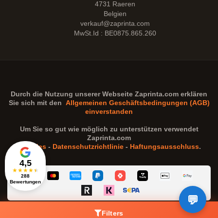
4731 Raeren
Belgien
verkauf@zaprinta.com
MwSt.Id : BE0875.865.260
Durch die Nutzung unserer Webseite
Zaprinta.com
erklären
Sie sich mit den
Allgemeinen Geschäftsbedingungen (AGB)
einverstanden
Um Sie so gut wie möglich zu unterstützen verwendet
Zaprinta.com
Cookies
-
Datenschutzrichtlinie
-
Haftungsausschluss
.
4,5
★
★
★
★
★
288
Bewertungen
Filters