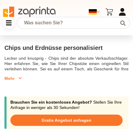
Chips und Erdnüsse personalisiert
Lecker und knusprig - Chips sind der absolute Verkaufsschlager.
Hier erfahren Sie, wie Sie Ihrer Chipstüte einen originellen Stil
verleihen können. Sei es auf einem Tisch, als Geschenk für Ihre
Mitarbeiter oder bei Ihren Veranstaltungen, die
personalisierten
Mehr
Chips
werden jeden überraschen.
Sie mögen es lieber süß? Dann entdecken Sie unsere
personalisierten Bonbons, Kekse und Pralinen. Dank unserer
Bestellung, die bereits ab 10 Stück möglich ist, können Sie Ihre
Pakete in jeder Situation individuell gestalten. Kontaktieren Sie
Brauchen Sie ein kostenloses Angebot?
Stellen Sie Ihre
uns per E-Mail an support@zaprinta.com, per Telefon oder Chat,
Anfrage in weniger als 30 Sekunden!
wir begleiten Sie und beantworten Ihre Fragen. In wenigen
Schritten haben Sie Zugriff auf Ihre eigene
personalisierte
Gratis Angebot anfragen
Chipstüte.
!
Chips und Erdnüsse personalisiert