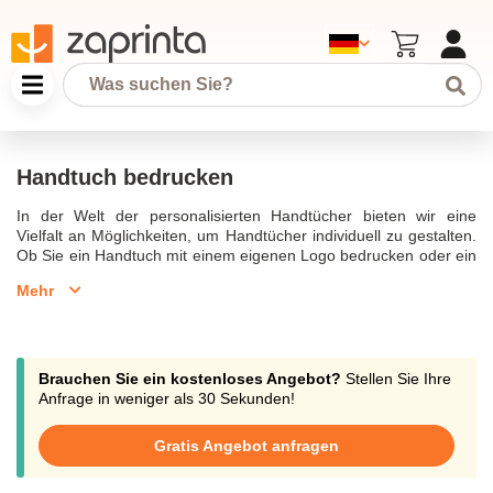
Handtuch bedrucken
In der Welt der personalisierten Handtücher bieten wir eine
Vielfalt an Möglichkeiten, um Handtücher individuell zu gestalten.
Ob Sie ein Handtuch mit einem eigenen Logo bedrucken oder ein
personalisiertes Handtuch mit Foto erstellen lassen möchten, die
Mehr
Optionen sind nahezu unbegrenzt. Unsere hochwertigen
Handtücher aus Baumwolle oder Mikrofaser bieten eine
ausgezeichnete Saugfähigkeit und sind dabei schnell
trocknend.Das Handtuch bedrucken lassen ist nicht nur eine
großartige Geschenkidee, sondern eignet sich auch hervorragend
Brauchen Sie ein kostenloses Angebot?
Stellen Sie Ihre
als Werbegeschenk oder Werbemittel für Ihr Unternehmen. Dank
Anfrage in weniger als 30 Sekunden!
unserer modernen Drucktechniken können Sie ein Handtuch mit
eigenem Logo oder Wunschmotiv gestalten und es als
Gratis Angebot anfragen
flauschiges Fotohandtuch nutzen.Neben dem Bedrucken können
Sie unsere Handtücher auch besticken lassen, um ihnen eine