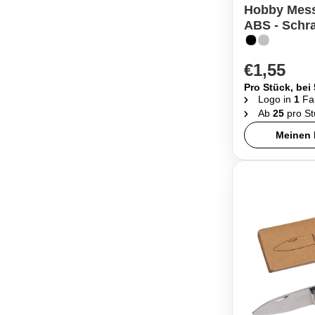
Hobby Mess
ABS - Schr
€1,55
Pro Stück, bei
Logo in
1
Fa
Ab
25
pro St
Meinen 