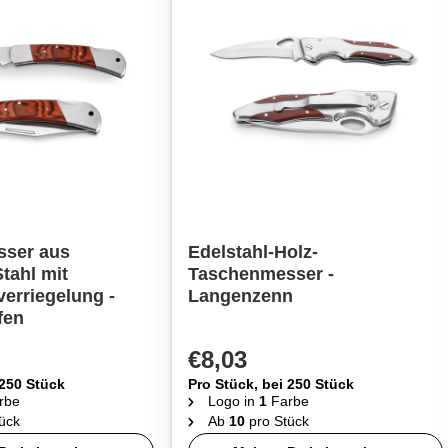
ser aus
Edelstahl-Holz-
Stahl mit
Taschenmesser -
verriegelung -
Langenzenn
fen
€8,03
 250 Stück
Pro Stück, bei 250 Stück
rbe
Logo in
1
Farbe
ück
Ab
10
pro Stück