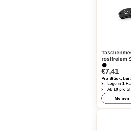
Taschenmes
rostfreiem S
€7,41
Pro Stück, bei
Logo in
1
Fa
Ab
10
pro St
Meinen 