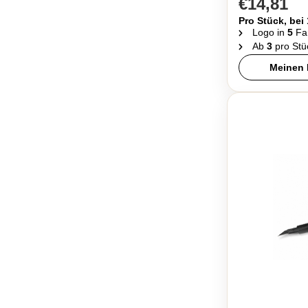
€14,81
Pro Stück, bei
Logo in
5
Fa
Ab
3
pro Stü
Meinen 