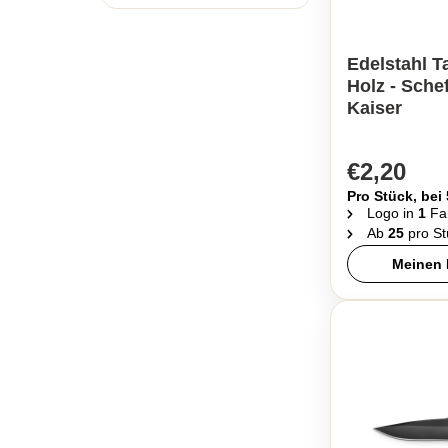
Edelstahl 
Holz - Sche
Kaiser
€2,20
Pro Stück, bei
Logo in
1
Fa
Ab
25
pro St
Meinen 