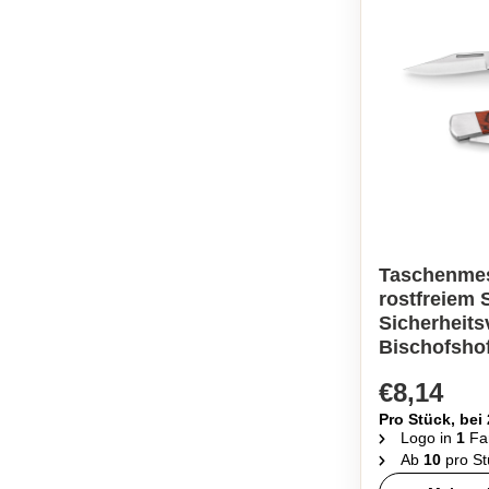
Taschenmes
rostfreiem 
Sicherheits
Bischofsho
€8,14
Pro Stück, bei
Logo in
1
Fa
Ab
10
pro St