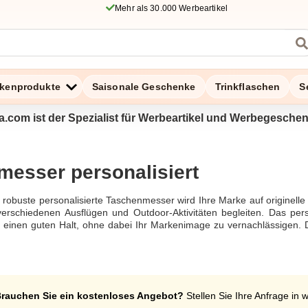
Mehr als 30.000 Werbeartikel
kenprodukte
Saisonale Geschenke
Trinkflaschen
S
a.com ist der Spezialist für Werbeartikel und Werbegesche
esser personalisiert
obuste personalisierte Taschenmesser wird Ihre Marke auf originelle 
verschiedenen Ausflügen und Outdoor-Aktivitäten begleiten. Das per
rt einen guten Halt, ohne dabei Ihr Markenimage zu vernachlässigen. Di
namische und abenteuerliche Werte, die sicherlich zu dem Bild passen,
er und besonders nützlicher Artikel, der Ihre Kunden und Mitarbeiter m
eibenden Eindruck hinterlässt. Sie können 10 oder mehr Produkte in u
zur Verfügung, um ein spezifisches Design zu entwerfen oder Ihr L
wahl des idealen Modells, Sie können uns per Anruf, Chat oder E-M
rauchen Sie ein kostenloses Angebot?
Stellen Sie Ihre Anfrage in 
schneiderten Werkzeugen zu entdecken und zu erkunden.