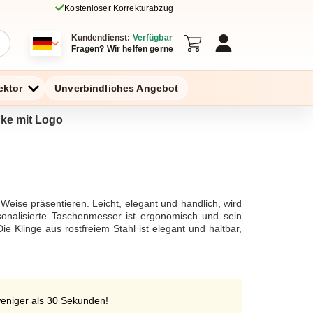
Kostenloser Korrekturabzug
Kundendienst:
Verfügbar
Fragen? Wir helfen gerne
ektor
Unverbindliches Angebot
nke mit Logo
Weise präsentieren. Leicht, elegant und handlich, wird
sonalisierte Taschenmesser ist ergonomisch und sein
e Klinge aus rostfreiem Stahl ist elegant und haltbar,
 das Sie von Ihrem Unternehmen vermitteln möchten. Es
it seinen zahlreichen Einsatzmöglichkeiten überraschen
nserem Shop bestellen. Unser Team von Grafikern steht
ogo an das Produkt anzupassen. Wir beraten Sie auch
ail kontaktieren. Wir laden Sie ein, unser gesamtes
weniger als 30 Sekunden!