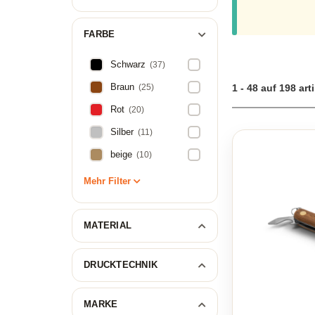
Taschenmesser per
FARBE
Schwarz
(37)
Braun
(25)
1 - 48 auf 198 art
Rot
(20)
Silber
(11)
beige
(10)
Mehr Filter
MATERIAL
DRUCKTECHNIK
MARKE