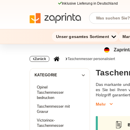
Inklusive Lieferung in Deutschland
Unser gesamtes Sortiment
Mar
Zaprint
Zurück
Taschenmesser personalisiert
Taschenm
KATEGORIE
Das markante und r
Opinel
es Sie bei Ihren 
Taschenmesser
Holzgriff garantie
bedrucken
sie vermittelt dy
Mehr
ist ein vielseitig
Taschenmesser mit
wird und einen bl
Gravur
Ihnen per E-Mail 
Victorinox-
gerne bei der Aus
B
Taschenmesser
Angebot an maßge