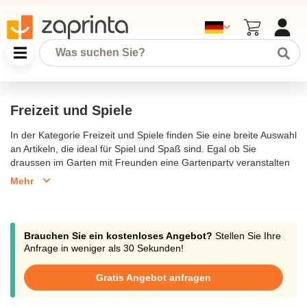
Freizeit und Spiele
In der Kategorie Freizeit und Spiele finden Sie eine breite Auswahl
an Artikeln, die ideal für Spiel und Spaß sind. Egal ob Sie
draussen im Garten mit Freunden eine Gartenparty veranstalten
oder drinnen mit der ganzen Familie unterhaltsame Spiele für
Mehr
drinnen genießen möchten, hier gibt es zahlreiche Möglichkeiten,
die für jeden passend sind. Diese Spielzeuge sind perfekt, um
Kindern eine unterhaltsame und zugleich lehrreiche
Spielerfahrung zu bieten, die sowohl die kindliche Neugierde als
Brauchen Sie ein kostenloses Angebot?
Stellen Sie Ihre
auch die Freude am Lernen fördert. Besondere Auswahl an
Anfrage in weniger als 30 Sekunden!
langlebigem Spielzeug sorgt dafür, dass der Spielspaß nicht
endet. Für die Erwachsenen, die ein geselliges Beisammensein
Gratis Angebot anfragen
bevorzugen, bietet die Kategorie auch Produkte, die für einen
grillabend oder eine gemütliche Runde mit Freunden geeignet