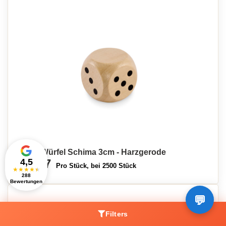
Holz-Würfel Schima 3cm - Harzgerode
4,5
€0,67
Pro Stück, bei 2500 Stück
★
★
★
★
★
288
Bewertungen
Filters