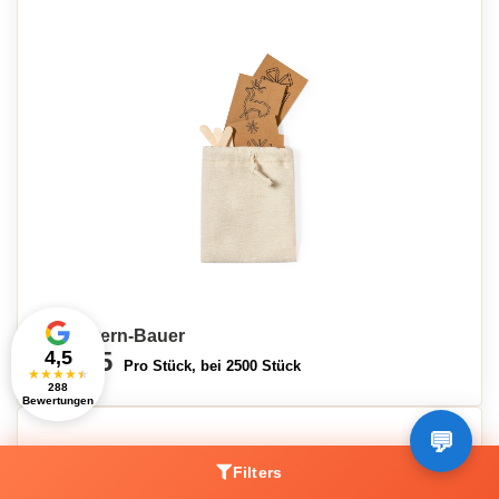
Holzstern-Bauer
4,5
€0,85
Pro Stück, bei 2500 Stück
★
★
★
★
★
288
Bewertungen
Filters