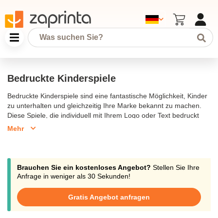
Bedruckte Kinderspiele
Bedruckte Kinderspiele sind eine fantastische Möglichkeit, Kinder
zu unterhalten und gleichzeitig Ihre Marke bekannt zu machen.
Diese Spiele, die individuell mit Ihrem Logo oder Text bedruckt
werden können, bieten stundenlangen Spielspaß und sind ideal
Mehr
für Veranstaltungen, Werbeaktionen oder als Geschenkartikel.
Unser Sortiment umfasst eine große Auswahl an klassischen
Spielen wie Mikado, Domino und Tic-Tac-Toe, die aus
hochwertigen Materialien gefertigt sind. Gestalten Sie Ihr
Brauchen Sie ein kostenloses Angebot?
Stellen Sie Ihre
Kinderspiel und verschenken Sie ein einzigartiges
Anfrage in weniger als 30 Sekunden!
Werbegeschenk, das bei Kindern und Eltern gleichermaßen
beliebt ist.
Gratis Angebot anfragen