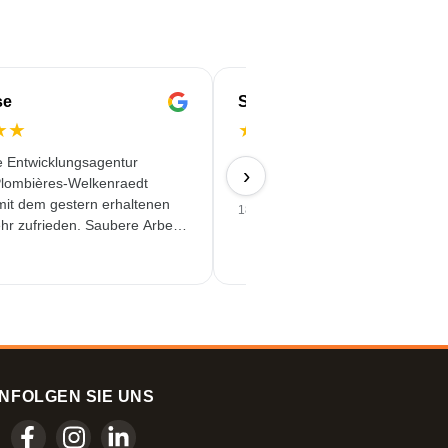
se
Serife
★
★
★
★
★
★
★
e Entwicklungsagentur
Schnell & Zuverlässig & angebot
›
lombières-Welkenraedt
Qualität erhalten
 mit dem gestern erhaltenen
18/06/2026
hr zufrieden. Saubere Arbeit
assiger Service!
N
FOLGEN SIE UNS