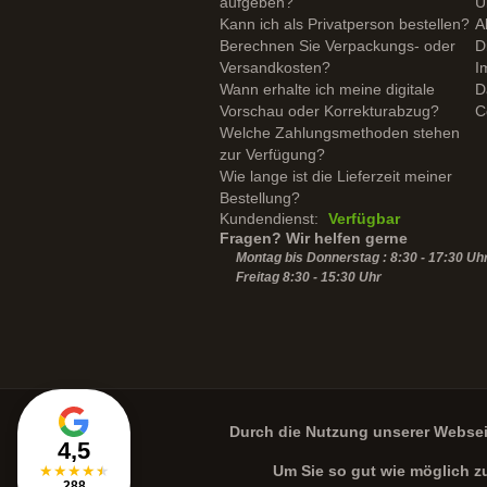
aufgeben?
Ü
Kann ich als Privatperson bestellen?
A
Berechnen Sie Verpackungs- oder
D
Versandkosten?
I
Wann erhalte ich meine digitale
D
Vorschau oder Korrekturabzug?
C
Welche Zahlungsmethoden stehen
zur Verfügung?
Wie lange ist die Lieferzeit meiner
Bestellung?
Kundendienst:
Verfügbar
Fragen? Wir helfen gerne
Montag bis Donnerstag : 8:30 - 17:30 Uh
Freitag 8:30 -
15:30
Uhr
Durch die Nutzung unserer Webse
4,5
★
★
★
★
★
Um Sie so gut wie möglich z
288