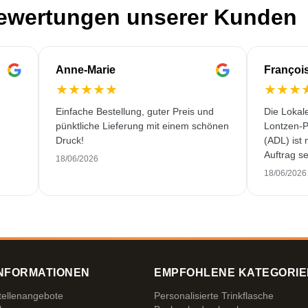
Bewertungen unserer Kunden
Anne-Marie
Françoi
★
★
★
★
★
★
★
★
Einfache Bestellung, guter Preis und
Die Lokal
pünktliche Lieferung mit einem schönen
Lontzen-P
Druck!
(ADL) ist
Auftrag se
18/06/2026
und erstkl
18/06/2026
NFORMATIONEN
EMPFOHLENE KATEGORIE
tellenangebote
Personalisierte Trinkflasche