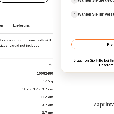
Wählen Sie die gew
Wählen Sie Ihr Ver
5
en
Lieferung
range of bright tones, with skill
Pre
izes. Liquid not included.
Brauchen Sie Hilfe bei Ih
unserem
10082480
17.5 g
11.2 x 3.7 x 3.7 cm
11.2 cm
Zaprint
3.7 cm
3.7 cm