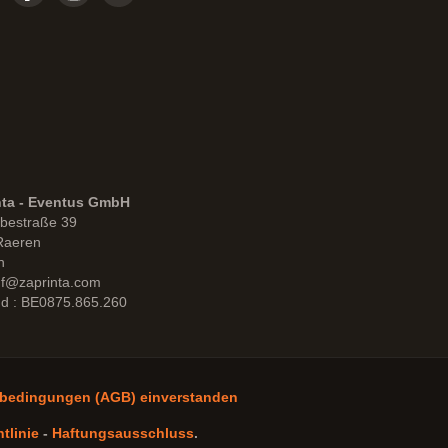
nta - Eventus GmbH
bestraße 39
Raeren
n
uf@zaprinta.com
d : BE0875.865.260
sbedingungen (AGB) einverstanden
tlinie
-
Haftungsausschluss
.