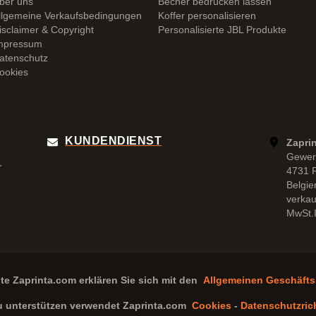
ber uns
Becher bedrucken lassen
llgemeine Verkaufsbedingungen
Koffer personalisieren
isclaimer & Copyright
Personalisierte JBL Produkte
mpressum
atenschutz
ookies
KUNDENDIENST
Zapri
Gewer
r
4731 
Belgie
verka
MwSt.I
ite
Zaprinta.com
erklären Sie sich mit den
Allgemeinen Geschäft
u unterstützen verwendet
Zaprinta.com
Cookies
-
Datenschutzrich