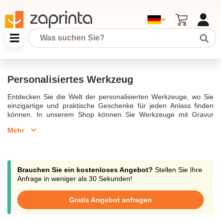
Personalisiertes Werkzeug
Entdecken Sie die Welt der personalisierten Werkzeuge, wo Sie
einzigartige und praktische Geschenke für jeden Anlass finden
können. In unserem Shop können Sie Werkzeuge mit Gravur
personalisieren, um ein besonderes Geschenk für Handwerker
Mehr
oder Heimwerker-Enthusiasten zu kreieren. Ein personalisierter
Hammer oder ein gravierter Zollstock sind nur einige der Ideen,
die Sie in unserem Sortiment finden.Unsere hochwertigen
Werkzeuge bieten eine persönliche Note und sind das ideale
Geschenk für Männer zu Geburtstagen, zum Vatertag oder als
Brauchen Sie ein kostenloses Angebot?
Stellen Sie Ihre
Valentinstaggeschenk. Die Werkzeuge sind nicht nur funktional,
Anfrage in weniger als 30 Sekunden!
sondern tragen auch Ihre individuelle Gravur, was sie zu einem
besonderen Begleiter für jeden Handwerker macht.Von gravierten
Gratis Angebot anfragen
Hämmern bis hin zu vielseitigen Multitools und praktischen
Flaschenöffnern - unser Angebot ist breit gefächert. Stöbern Sie