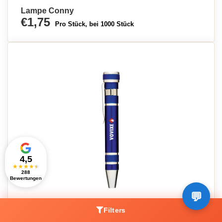
Lampe Conny
€1,75
Pro Stück, bei 1000 Stück
4,5
★
★
★
★
★
288
Bewertungen
Aluminium Werkzeugstift - Bad Aussee
Filters
€2,06