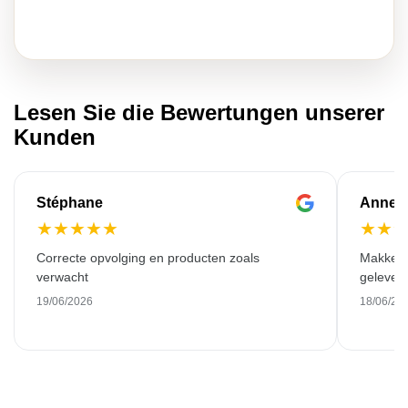
Lesen Sie die Bewertungen unserer
Kunden
Stéphane
Anne-M
★
★
★
★
★
★
★
Correcte opvolging en producten zoals
Makkelij
verwacht
gelever
19/06/2026
18/06/20