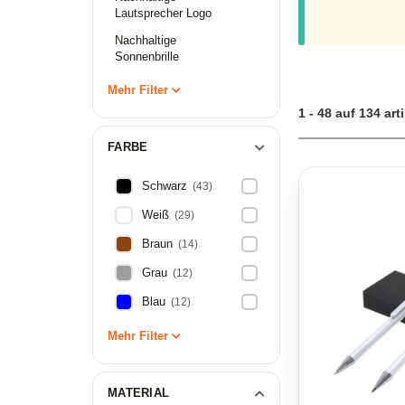
ihrer hohen Funkt
Lautsprecher Logo
halten. Entdecken
umweltfreundliche
Nachhaltige
Holz.
Sonnenbrille
Induktionsladeger
Mehr Filter
1 - 48 auf 134 art
FARBE
Schwarz
(43)
Weiß
(29)
Braun
(14)
Grau
(12)
Blau
(12)
Mehr Filter
MATERIAL