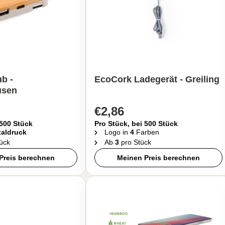
b -
EcoCork Ladegerät - Greiling
usen
€2,86
 500 Stück
Pro Stück, bei 500 Stück
taldruck
Logo in
4
Farben
ück
Ab
3
pro Stück
Preis berechnen
Meinen Preis berechnen