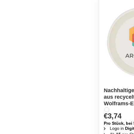
Nachhaltig
aus recycel
Wolframs-
€3,74
Pro Stück, bei
Logo in
Digi