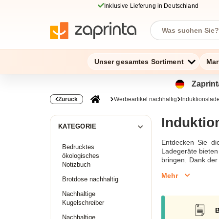
Inklusive Lieferung in Deutschland
Unser gesamtes Sortiment
Mar
Zaprint
Zurück
Werbeartikel nachhaltig
Induktionslad
Induktio
KATEGORIE
Entdecken Sie die
Bedrucktes
Ladegeräte bieten 
ökologisches
bringen. Dank der
Notizbuch
Modelle.Das induk
Mehr
erleichtert. Mit
Brotdose nachhaltig
verschiedenen Hol
Nachhaltige
macht.Für diejeni
Kugelschreiber
machen. Diese Lade
B
Ladegerät aus Holz
Nachhaltige