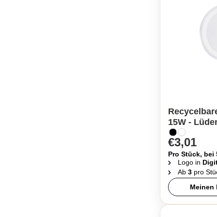
Recycelbar
15W - Lüde
€3,01
Pro Stück, bei
Logo in
Digi
Ab
3
pro Stü
Meinen 