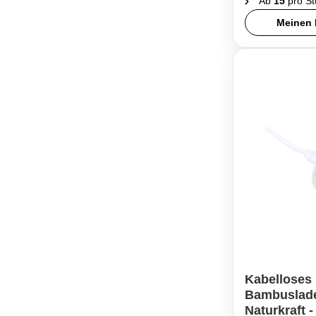
Ab
15
pro St
Meinen 
Kabelloses
Bambuslade
Naturkraft 