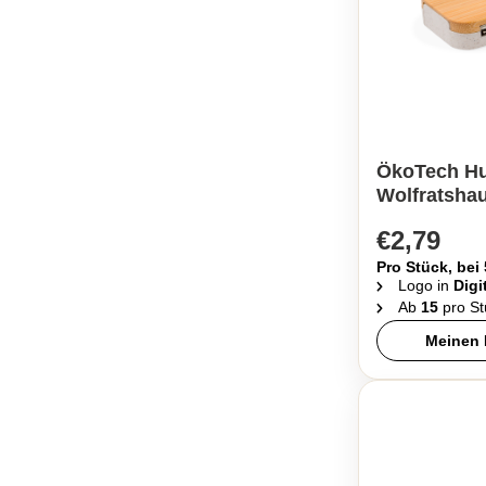
ÖkoTech Hu
Wolfratsha
€2,79
Pro Stück, bei
Logo in
Digi
Ab
15
pro St
Meinen 