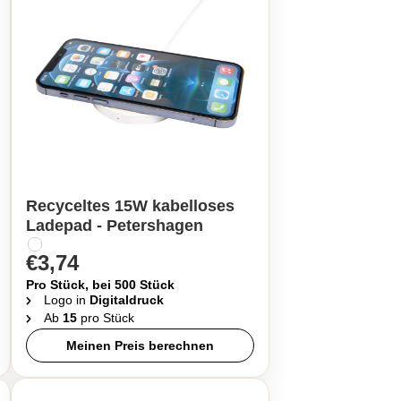
Recyceltes 15W kabelloses
Ladepad - Petershagen
€3,74
Pro Stück, bei 500 Stück
Logo in
Digitaldruck
Ab
15
pro Stück
Meinen Preis berechnen