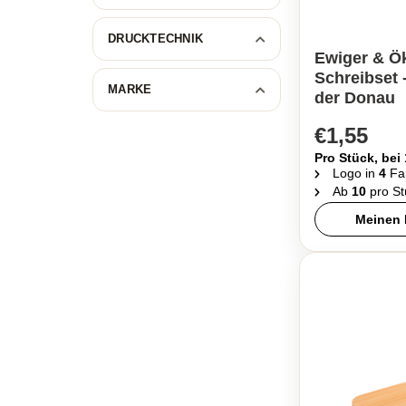
DRUCKTECHNIK
Ewiger & Ö
Schreibset 
MARKE
der Donau
€1,55
Pro Stück, bei
Logo in
4
Fa
Ab
10
pro St
Meinen 