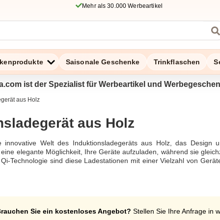
Mehr als 30.000 Werbeartikel
kenprodukte
Saisonale Geschenke
Trinkflaschen
S
a.com ist der Spezialist für Werbeartikel und Werbegesche
egerät aus Holz
nsladegerät aus Holz
 innovative Welt des Induktionsladegeräts aus Holz, das Design un
eine elegante Möglichkeit, Ihre Geräte aufzuladen, während sie gleic
 Qi-Technologie sind diese Ladestationen mit einer Vielzahl von Ger
tive Ladegerät ist nicht nur ein optischer Blickfang, sondern auch e
 einer Leistung von 10W bietet es schnelles und effizientes Aufla
zarten wie Walnussholz und Eichenholz erhältlich, was sie nicht nur 
gen, die nach einer personalisierten Note suchen, gibt es die Möglich
stationen sind ideal für das Home Office, da sie nicht nur als Ladeg
rauchen Sie ein kostenloses Angebot?
Stellen Sie Ihre Anfrage in 
 schützt Ihre Geräte und bietet gleichzeitig eine elegante und nachh