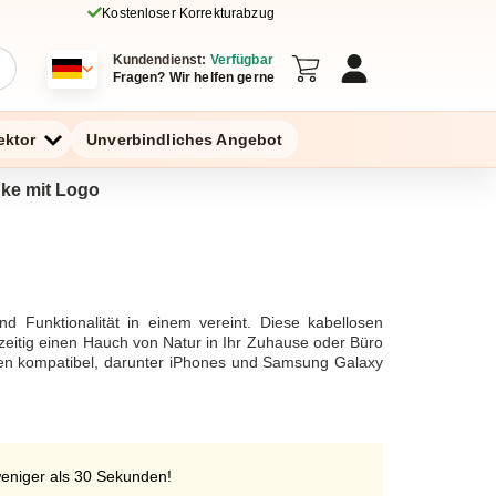
Kostenloser Korrekturabzug
Kundendienst:
Verfügbar
Fragen? Wir helfen gerne
ektor
Unverbindliches Angebot
nke mit Logo
d Funktionalität in einem vereint. Diese kabellosen
hzeitig einen Hauch von Natur in Ihr Zuhause oder Büro
äten kompatibel, darunter iPhones und Samsung Galaxy
in praktisches Accessoire, das das kabellose Aufladen
den. Die kabellosen Ladestationen aus Holz sind in
ästhetisch ansprechend, sondern auch widerstandsfähig
keit der Lasergravur, um das Ladegerät einzigartig zu
erät, sondern auch als Organizer dienen. Das kabellose
weniger als 30 Sekunden!
altige Lösung für den täglichen Gebrauch.Zusätzlich zu