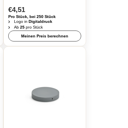
€4,51
Pro Stück, bei 250 Stück
Logo in
Digitaldruck
Ab
25
pro Stück
Meinen Preis berechnen