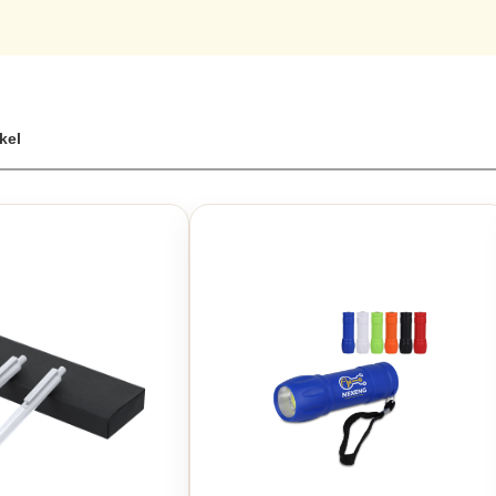
ionalität sind diese Ladegeräte mit Sicherheitsfunktionen wie Übersp
 Sie die Vielseitigkeit dieser hochwertigen, kabellosen Ladegeräte
n Lebensstil fördern. Erleben Sie die perfekte Kombination aus Tec
ät aus Holz
ikel