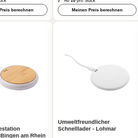
ück
Ab
10
pro Stück
Preis berechnen
Meinen Preis berechnen
Umweltfreundlicher
station
Schnelllader - Lohmar
- Bingen am Rhein