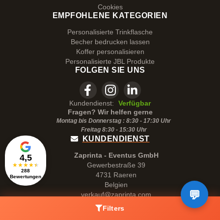
Cookies
EMPFOHLENE KATEGORIEN
Personalisierte Trinkflasche
Becher bedrucken lassen
Koffer personalisieren
Personalisierte JBL Produkte
FOLGEN SIE UNS
Kundendienst:
Verfügbar
Fragen? Wir helfen gerne
Montag bis Donnerstag : 8:30 - 17:30 Uhr
Freitag 8:30 -
15:30
Uhr
KUNDENDIENST
Zaprinta - Eventus GmbH
4,5
Gewerbestraße 39
★
★
★
★
★
288
4731 Raeren
Bewertungen
Belgien
verkauf@zaprinta.com
MwSt.Id : BE0875.865.260
Filters