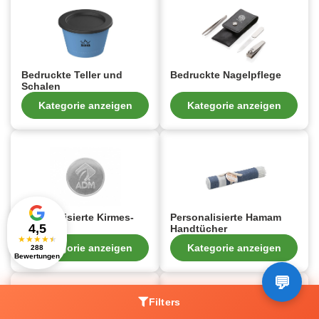
Bedruckte Teller und
Bedruckte Nagelpflege
Schalen
Kategorie anzeigen
Kategorie anzeigen
Personalisierte Kirmes-
Personalisierte Hamam
4,5
Token
Handtücher
★
★
★
★
★
Kategorie anzeigen
Kategorie anzeigen
288
Bewertungen
Filters