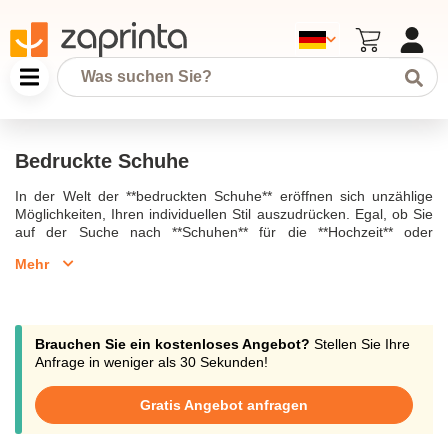
Bedruckte Schuhe
In der Welt der **bedruckten Schuhe** eröffnen sich unzählige
Möglichkeiten, Ihren individuellen Stil auszudrücken. Egal, ob Sie
auf der Suche nach **Schuhen** für die **Hochzeit** oder
**bequemen** **Schuhen** für den Alltag sind, bei uns finden Sie
Mehr
eine **große Auswahl**. Unsere **damen** und **herren**
**Kollektionen** bieten alles von **trendigen** **Sneakers** bis hin
zu eleganten **High Heels**.Unsere **bedruckten Schuhe** sind
ideal für jeden Anlass. **Brautschuhe** mit einem **besonderen**
**Design** sind perfekt, um Ihren **Look** am **Hochzeitstag** zu
Brauchen Sie ein kostenloses Angebot?
Stellen Sie Ihre
vervollständigen. Für den **casual** Alltag sind **schnürsenkel**-
Anfrage in weniger als 30 Sekunden!
lose **Slipper** und **bequeme** **Turnschuhe** erhältlich, die
**individuell** **bedruckt** werden können, um ein echtes
Gratis Angebot anfragen
**Statement** zu setzen.Wenn Sie auf der Suche nach einem
**einzigartigen** **Hochzeitsgeschenk** sind, können Sie