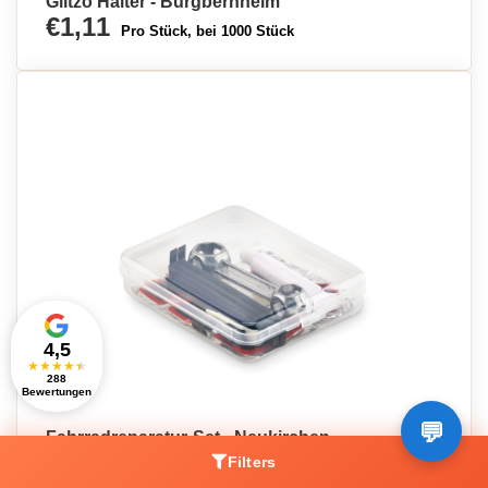
Glitzo Halter - Burgbernheim
€1,11
Pro Stück, bei 1000 Stück
4,5
★
★
★
★
★
288
Bewertungen
Fahrradreparatur-Set - Neukirchen
€3,15
Filters
Pro Stück, bei 500 Stück