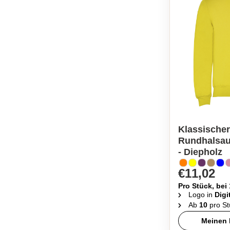
Klassischer
Rundhalsau
- Diepholz
€11,02
Pro Stück, bei
Logo in
Digi
Ab
10
pro St
Meinen 