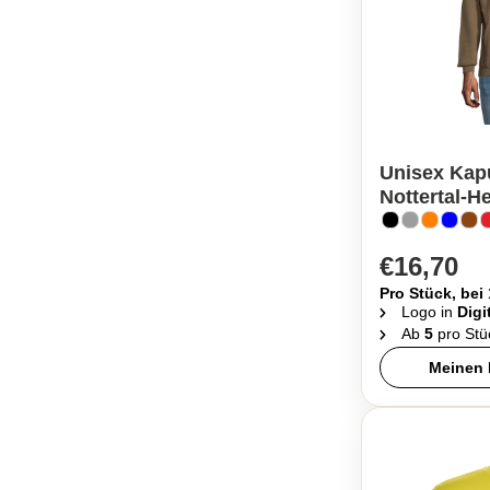
Unisex Kapu
Nottertal-H
€16,70
Pro Stück, bei
Logo in
Digi
Ab
5
pro Stü
Meinen 