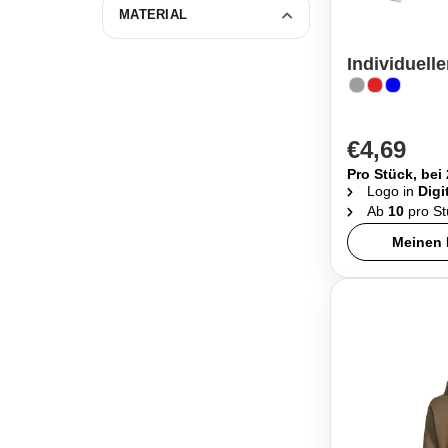
MATERIAL
Individuell
€4,69
Pro Stück, bei
Logo in
Digi
Ab
10
pro St
Meinen 