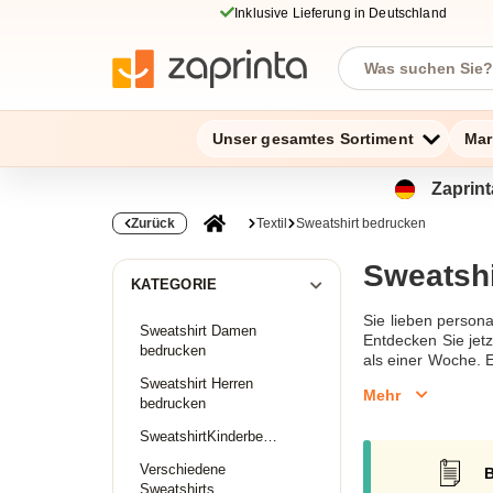
Inklusive Lieferung in Deutschland
Unser gesamtes Sortiment
Mar
Zaprint
Zurück
Textil
Sweatshirt bedrucken
Sweatshi
KATEGORIE
Sie lieben person
Sweatshirt Damen
Entdecken Sie jetz
bedrucken
als einer Woche. 
für Ihr Unterneh
Sweatshirt Herren
Mehr
Unternehmens oder
bedrucken
Sweatshirt bedruc
SweatshirtKinderbedrucken
Verschiedene
B
Sweatshirts