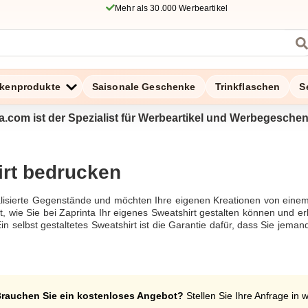
Mehr als 30.000 Werbeartikel
kenprodukte
Saisonale Geschenke
Trinkflaschen
S
a.com ist der Spezialist für Werbeartikel und Werbegesche
rt bedrucken
alisierte Gegenstände und möchten Ihre eigenen Kreationen von einem
t, wie Sie bei Zaprinta Ihr eigenes Sweatshirt gestalten können und er
Ein selbst gestaltetes Sweatshirt ist die Garantie dafür, dass Sie je
men erhalten. Probieren Sie es jetzt aus und entdecken Sie zahlr
 Ihrer Organisation.
ken
rauchen Sie ein kostenloses Angebot?
Stellen Sie Ihre Anfrage in 