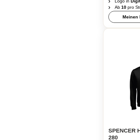
Logo in
Digi
Ab
10
pro St
Meinen 
SPENCER H
280