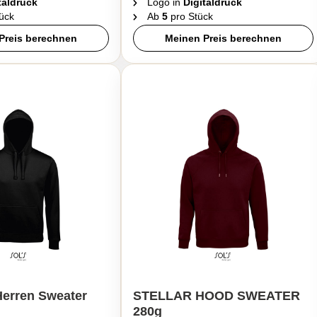
taldruck
Logo in
Digitaldruck
ück
Ab
5
pro Stück
Preis berechnen
Meinen Preis berechnen
erren Sweater
STELLAR HOOD SWEATER
280g