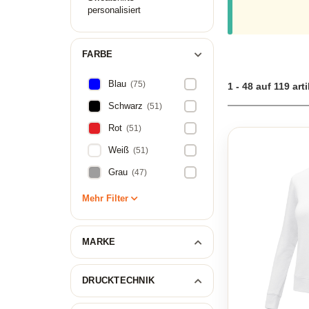
personalisiert
FARBE
Blau
(75)
1 - 48 auf 119 arti
Schwarz
(51)
Rot
(51)
Weiß
(51)
Grau
(47)
Mehr Filter
MARKE
DRUCKTECHNIK