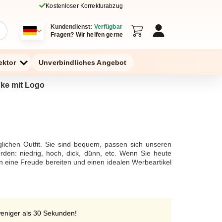
Kostenloser Korrekturabzug
Kundendienst:
Verfügbar
Fragen? Wir helfen gerne
ektor
Unverbindliches Angebot
nke mit Logo
ichen Outfit. Sie sind bequem, passen sich unseren
en: niedrig, hoch, dick, dünn, etc. Wenn Sie heute
n eine Freude bereiten und einen idealen Werbeartikel
n Menschen oder als Firmengoodie, zögern Sie nicht
.
weniger als 30 Sekunden!