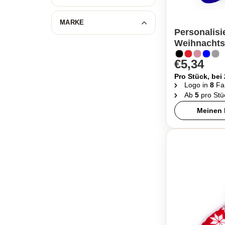
MARKE
Personalisi
Weihnachtss
€5,34
Pro Stück, bei
Logo in
8
Fa
Ab
5
pro Stü
Meinen 