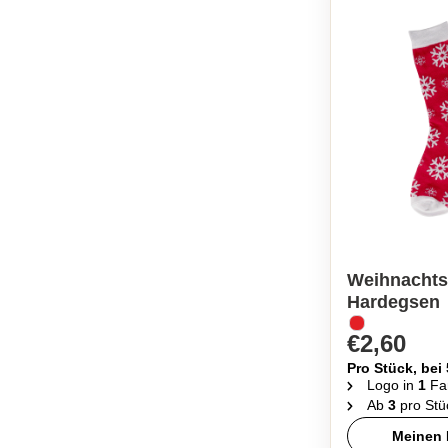
Weihnachts
Hardegsen
€2,60
Pro Stück, bei
Logo in
1
Fa
Ab
3
pro Stü
Meinen 