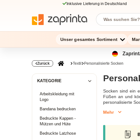
Inklusive Lieferung in Deutschland
Unser gesamtes Sortiment
Mar
Zaprint
Zurück
Textil
Personalisierte Socken
Personal
KATEGORIE
Socken sind ein 
Arbeitskleidung mit
Füßen an und kön
Logo
personalisierte S
zur Förderung Ih
Bandana bedrucken
Mehr
länger und probier
Bedruckte Kappen -
Personalisierte S
Mützen und Hüte
Bedruckte Latzhose
B