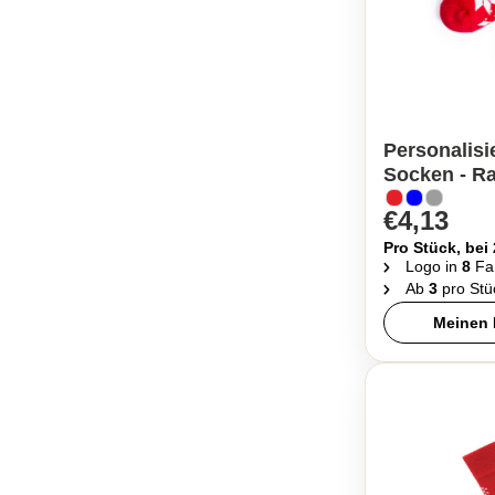
Personalisi
Socken - R
€4,13
Pro Stück, bei
Logo in
8
Fa
Ab
3
pro Stü
Meinen 