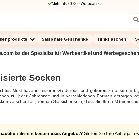
Mehr als 30.000 Werbeartikel
kenprodukte
Saisonale Geschenke
Trinkflaschen
S
a.com ist der Spezialist für Werbeartikel und Werbegesche
isierte Socken
echtes Must-have in unserer Garderobe und gehören zu unserem tägl
nen zu jeder Jahreszeit und in verschiedenen Formen getragen werd
ocken verschenken, können Sie sicher sein, dass Sie Ihren Mitmensche
res Unternehmensimages erhalten. Ob als Geschenk für einen liebe
en Sie es jetzt aus, indem Sie Ihre Socken mit Zaprinta personalisieren
ocken
rauchen Sie ein kostenloses Angebot?
Stellen Sie Ihre Anfrage in 