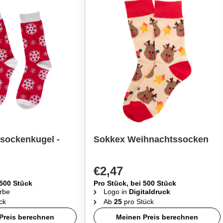
sockenkugel -
Sokkex Weihnachtssocken
€2,47
 500 Stück
Pro Stück, bei 500 Stück
rbe
Logo in
Digitaldruck
ck
Ab
25
pro Stück
Preis berechnen
Meinen Preis berechnen