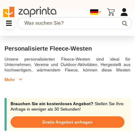
Personalisierte Fleece-Westen
Unsere personalisierten Fleece-Westen sind ideal für
Unternehmen, Vereine und Outdoor-Aktivitäten. Hergestellt aus
hochwertigem, wärmendem Fleece, können diese Westen
individuell mit Ihrem Logo bedruckt oder bestickt werden. Sie
Mehr
bieten optimalen Komfort und sind in verschiedenen Größen
erhältlich. Perfekt für kühle Tage, bei denen Bewegungsfreiheit
und Schutz gefragt sind.
Brauchen Sie ein kostenloses Angebot?
Stellen Sie Ihre
Anfrage in weniger als 30 Sekunden!
Gratis Angebot anfragen