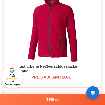
Kontrastfarbene Reißverschlussjacke -
Grossmugl
4,5
PREIS AUF ANFRAGE
★
★
★
★
★
288
Bewertungen
Filters