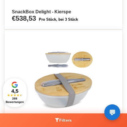
SnackBox Delight - Kierspe
€538,53
Pro Stück, bei 3 Stück
4,5
★
★
★
★
★
288
Bewertungen
Filters
Nachhaltiger Bambus Lunchbox - Leisnig