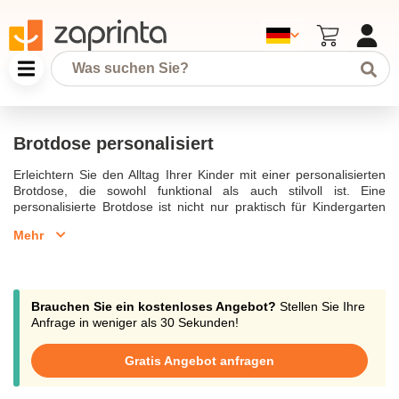
Brotdose personalisiert
Erleichtern Sie den Alltag Ihrer Kinder mit einer personalisierten
Brotdose, die sowohl funktional als auch stilvoll ist. Eine
personalisierte Brotdose ist nicht nur praktisch für Kindergarten
und Schule, sondern auch eine kreative Geschenkidee für Kinder.
Mehr
Mit einer individuelle Gravur oder einem besonderen Motiv wird
die Brotdose zum Unikat und verhindert Verwechslung. Eine
Brotdose mit Namen oder eine Brotdose mit Gravur macht das
Pausenbrot zu einem besonderen Erlebnis.Besonders beliebt sind
Brotdosen aus hochwertigem Edelstahl oder mit einem
Brauchen Sie ein kostenloses Angebot?
Stellen Sie Ihre
Bambusdeckel, die sowohl robust als auch
Anfrage in weniger als 30 Sekunden!
spülmaschinengeeignet sind. Die Mepal Brotdose ist eine
hervorragende Wahl für Kinder und Erwachsene gleichermaßen.
Gratis Angebot anfragen
Diese Lunchboxen sind nicht nur umweltfreundlich, sondern auch
frei von schädlichen Chemikalien wie BPA. Egal, ob für die