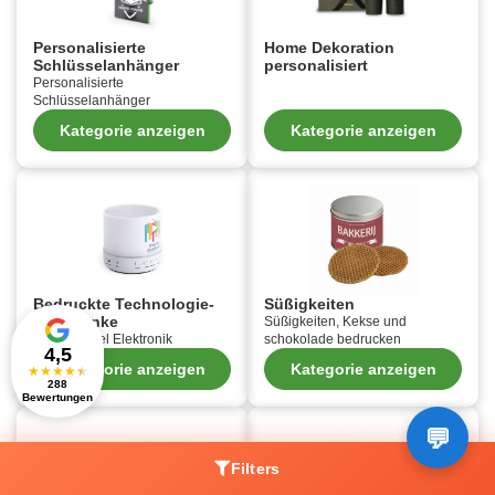
Personalisierte
Home Dekoration
Schlüsselanhänger
personalisiert
Personalisierte
Schlüsselanhänger
Kategorie anzeigen
Kategorie anzeigen
Bedruckte Technologie-
Süßigkeiten
Geschenke
Süßigkeiten, Kekse und
Werbeartikel Elektronik
schokolade bedrucken
4,5
Kategorie anzeigen
Kategorie anzeigen
★
★
★
★
★
288
Bewertungen
Filters