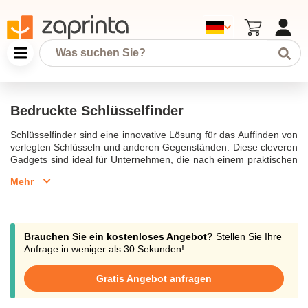
Bedruckte Schlüsselfinder
Schlüsselfinder sind eine innovative Lösung für das Auffinden von
verlegten Schlüsseln und anderen Gegenständen. Diese cleveren
Gadgets sind ideal für Unternehmen, die nach einem praktischen
Werbeartikel suchen. Schlüsselfinder mit Logo bedrucken lassen
Mehr
bietet nicht nur einen praktischen Nutzen, sondern sorgt auch für
eine konstante Markenpräsenz. Die personalisierten
Schlüsselfinder sind perfekt für Unternehmen, um die
Kundenbindung zu stärken und das Markenimage zu verbessern.
Ein Bluetooth Keyfinder ist technologisch fortschrittlich und lässt
Brauchen Sie ein kostenloses Angebot?
Stellen Sie Ihre
sich einfach mit dem Smartphone und einer kostenlosen App
Anfrage in weniger als 30 Sekunden!
verbinden, um verlorene Schlüssel schnell zu orten. Die
Reichweite beträgt bis zu 15 Meter in Innenräumen und 35 Meter
Gratis Angebot anfragen
im Freien, was die Suche nach Schlüsseln effektiv erleichtert.
Schlüsselfinder als Werbegeschenke bieten einen echten