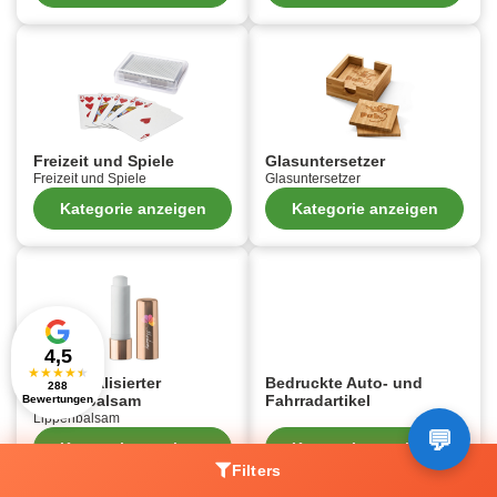
Freizeit und Spiele
Glasuntersetzer
Freizeit und Spiele
Glasuntersetzer
Kategorie anzeigen
Kategorie anzeigen
4,5
★
★
★
★
★
Individualisierter
Bedruckte Auto- und
288
Lippenbalsam
Fahrradartikel
Bewertungen
Lippenbalsam
Kategorie anzeigen
Kategorie anzeigen
Filters