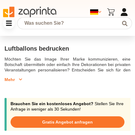
Luftballons bedrucken
Möchten Sie das Image Ihrer Marke kommunizieren, eine
Botschaft übermitteln oder einfach Ihre Dekorationen bei privaten
Veranstaltungen personalisieren? Entscheiden Sie sich für den
individuell gestaltbaren Luftballon! Er spricht sowohl die Kleinsten
Mehr
als auch die Größten an. Ob Luftballon oder Heliumballon, wir
bieten Ihnen eine Personalisierung nach Ihrem Geschmack und
Ihren Wünschen an. Um ihn noch zugänglicher zu machen, kann
der personalisierte Luftballon auch in kleinen Mengen ab 10 stück
bestellt werden. Entdecken Sie unser komplettes Angebot an
Brauchen Sie ein kostenloses Angebot?
Stellen Sie Ihre
Freizeitaktivitäten und personalisierten Spielen.
Anfrage in weniger als 30 Sekunden!
Luftballons bedrucken
Gratis Angebot anfragen