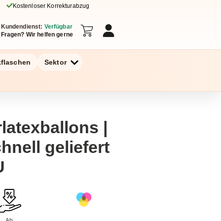
Kostenloser Korrekturabzug
Kundendienst:
Verfügbar
Fragen? Wir helfen gerne
kflaschen
Sektor
latexballons |
hnell geliefert
U
Ab