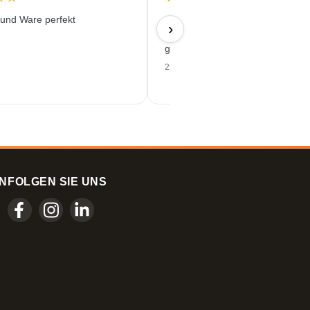
 und Ware perfekt
Sehr empfehlenswert! Lieferung 
›
wirklich schnell und unkomplizier
gutes Preis-Leistungs-Verhältnis.
29/07/2026
N
FOLGEN SIE UNS