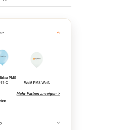
be
lblau PMS
975 C
Weiß PMS Weiß
Mehr Farben anzeigen >
hlen
b