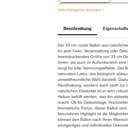
Bedruckte Hochzeit Luftballons be
Mehr Kategorien anzeigen >
Beschreibung
Eigenschaft
Der 33 cm runde Ballon aus natürlichem
für jede Feier, Veranstaltung oder Deko
beeindruckenden Größe von 33 cm Dur
Innen- als auch im Außenbereich eine 
sorgt für tolle Stimmungseffekte. Der 
naturalem Latex, das biologisch abbaub
umweltfreundliche Wahl darstellt. Dadurc
Handhabung, sondern auch sanft zur U
natürlichen Elastizität ist er sehr robus
Helium befüllt werden, was ihn vielsei
macht. Ob für Geburtstage, Hochzeite
thematische Partys, dieser Ballon wird 
besonderes Highlight ist die Möglichkei
können den Ballon nach Ihren Wünsche
einzigartiges und individuelles Dekora