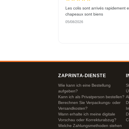
Les colis sont arrivés rapidement e
chapeaux sont biens
05/08/2026
ZAPRINTA-DIENSTE
I
Wie kann ich eine Bestellung
S
aufgeben?
Ü
Kann ich als Privatperson bestellen?
A
Berechnen Sie Verpackungs- oder
D
Versandkosten?
I
Wann erhalte ich meine digitale
D
Vorschau oder Korrekturabzug?
C
Welche Zahlungsmethoden stehen