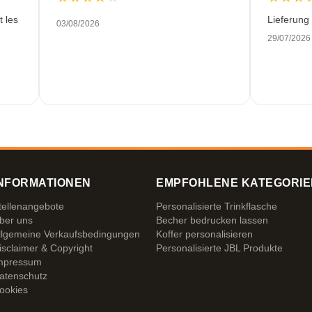
t les
Lieferung
03/08/2026
29/07/2026
NFORMATIONEN
EMPFOHLENE KATEGORIE
tellenangebote
Personalisierte Trinkflasche
ber uns
Becher bedrucken lassen
llgemeine Verkaufsbedingungen
Koffer personalisieren
isclaimer & Copyright
Personalisierte JBL Produkte
mpressum
atenschutz
ookies