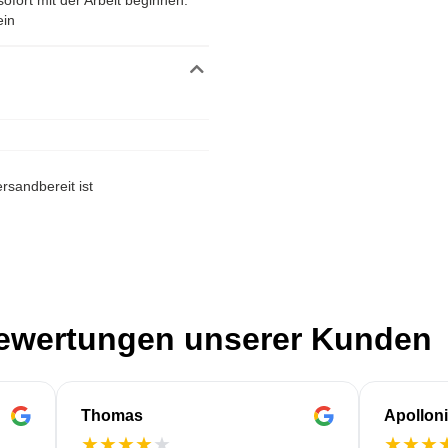
ofort mit der Arbeit beginnen.
ein
rsandbereit ist
Bewertungen unserer Kunden
Thomas
Apollon
★
★
★
★
★
★
★
★