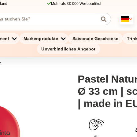
hland
Mehr als 30.000 Werbeartikel
ment
Markenprodukte
Saisonale Geschenke
Trin
Unverbindliches Angebot
n
Pastel Natur
Ø 33 cm | sc
| made in E
Ab