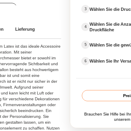
druckt
Wählen Sie die Druc
3
Wählen Sie die Anza
4
en
Lieferung
Druckfläche
Wählen Sie die gew
5
 Latex ist das ideale Accessoire
ration. Mit seiner
chmesser bietet er sowohl im
Wählen Sie Ihr Ver
6
hervorragende Sichtbarkeit und
Ballon besteht aus hochwertigem
ar ist und somit eine
h ist er nicht nur sicher in der
mwelt. Aufgrund seiner
t und kann leicht mit Luft oder
Pre
tig für verschiedene Dekorationen
n, Firmenveranstaltungen oder
sicherlich beeindrucken. Ein
Brauchen Sie Hilfe bei Ih
t der Personalisierung. Sie
unserem
n gestalten lassen, um ein
tionselement zu schaffen. Nutzen