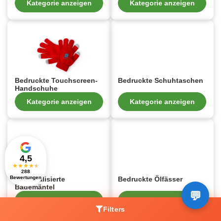
Kategorie anzeigen
Kategorie anzeigen
Bedruckte Touchscreen-
Bedruckte Schuhtaschen
Handschuhe
Kategorie anzeigen
Kategorie anzeigen
4,5
★
★
★
★
★
288
Bewertungen
Personalisierte
Bedruckte Ölfässer
Bademäntel
Kategorie anzeigen
Kategorie anzeigen
Filters