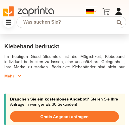
Klebeband bedruckt
Im heutigen Geschäftsumfeld ist die Möglichkeit, Klebeband
individuell bedrucken zu lassen, eine unschätzbare Gelegenheit,
Ihre Marke zu stärken. Bedruckte Klebebänder sind nicht nur
funktional, sondern auch ein hervorragendes Werbemittel. Mit
Mehr
individuellem Klebeband, das mit Ihrem Firmenlogo oder einem
wunschmotiv verziert ist, können Sie einen bleibenden Eindruck
bei Ihren Kunden hinterlassen.Klebeband gibt es in
verschiedenen Ausführungen. Besonders beliebt sind PVC
Klebeband und PP Klebeband, die jeweils unterschiedliche
Brauchen Sie ein kostenloses Angebot?
Stellen Sie Ihre
Eigenschaften bieten. PVC und Packband sind bekannt für ihre
Anfrage in weniger als 30 Sekunden!
Robustheit, während PP Klebeband für seine Flexibilität und
Umweltfreundlichkeit geschätzt wird. Beide Varianten können
Gratis Angebot anfragen
individuell bedruckt werden, um den Wiedererkennungswert Ihrer
Marke zu erhöhen.Ein bedrucktes Packband ist nicht nur ein