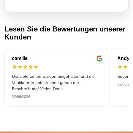
Lesen Sie die Bewertungen unserer
Kunden
camille
Andy
★
★
★
★
★
★
★
Die Lieferzeiten wurden eingehalten und die
Super Qu
Ventilatoren entsprechen genau der
22/06/20
Beschreibung! Vielen Dank.
22/06/2026