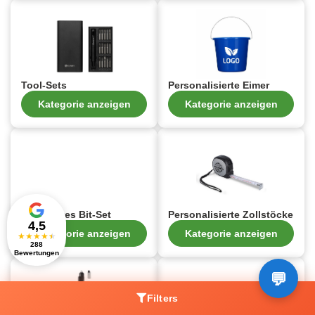
Tool-Sets
Personalisierte Eimer
Kategorie anzeigen
Kategorie anzeigen
Bedrucktes Bit-Set
Personalisierte Zollstöcke
4,5
Kategorie anzeigen
Kategorie anzeigen
★
★
★
★
★
288
Bewertungen
Filters