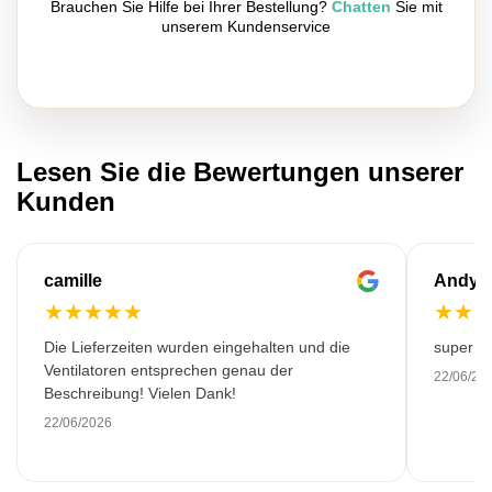
Brauchen Sie Hilfe bei Ihrer Bestellung?
Chatten
Sie mit
unserem Kundenservice
Lesen Sie die Bewertungen unserer
Kunden
camille
Andy
★
★
★
★
★
★
★
Die Lieferzeiten wurden eingehalten und die
super kw
Ventilatoren entsprechen genau der
22/06/20
Beschreibung! Vielen Dank!
22/06/2026