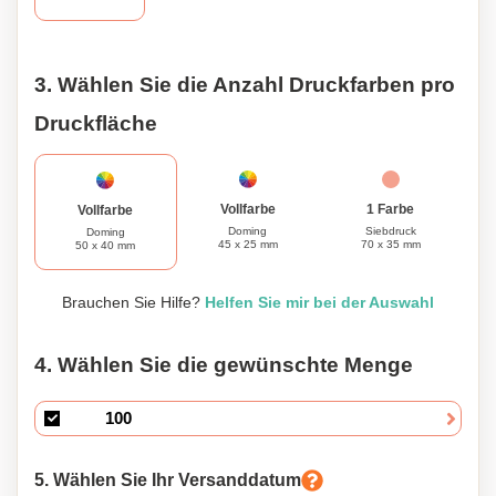
so zu Ihrem ganz persönlichen Werkzeug. Egal, ob Sie ein
professioneller Handwerker oder ein begeisterter
Heimwerker sind, dieses 26-teilige Werkzeugset aus
Aluminium und Stahl ist eine unverzichtbare Ergänzung
3. Wählen Sie die Anzahl Druckfarben pro
Ihrer Werkzeugsammlung.
Druckfläche
1 Farbe
Vollfarbe
Vollfarbe
Siebdruck
Doming
Doming
70 x 35 mm
45 x 25 mm
50 x 40 mm
Brauchen Sie Hilfe?
Helfen Sie mir bei der Auswahl
4. Wählen Sie die gewünschte Menge
5. Wählen Sie Ihr Versanddatum