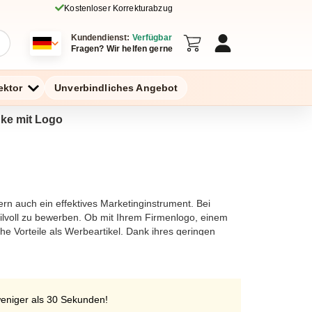
Kostenloser Korrekturabzug
Kundendienst:
Verfügbar
Fragen? Wir helfen gerne
ektor
Unverbindliches Angebot
nke mit Logo
rn auch ein effektives Marketinginstrument. Bei
tilvoll zu bewerben. Ob mit Ihrem Firmenlogo, einem
he Vorteile als Werbeartikel. Dank ihres geringen
uf Firmenevents und bei Kundenaktionen. Unsere
hre individuellen Bedürfnisse anpassen. Bestellen Sie
um Hingucker!
weniger als 30 Sekunden!