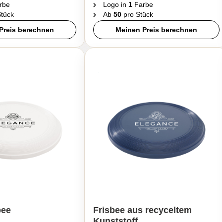
rbe
Logo in
1
Farbe
tück
Ab
50
pro Stück
Preis berechnen
Meinen Preis berechnen
bee
Frisbee aus recyceltem
Kunststoff