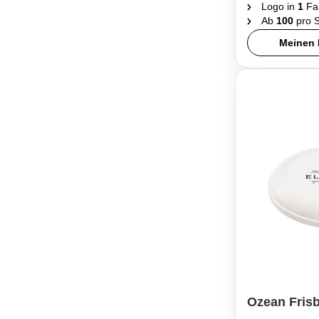
Logo in
1
Fa
Ab
100
pro S
Meinen 
Ozean Fris