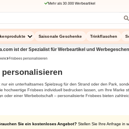
Mehr als 30.000 Werbeartikel
kenprodukte
Saisonale Geschenke
Trinkflaschen
S
a.com ist der Spezialist für Werbeartikel und Werbegesche
iele
Frisbees personalisieren
 personalisieren
t nur ein unterhaltsames Spielzeug für den Strand oder den Park, sonde
e hochwertige Frisbees individuell bedrucken lassen, um Ihre Marke s
gn oder einer Werbebotschaft – personalisierte Frisbees bieten zahlreic
hervorragenden Flugeigenschaften sind sie ein beliebtes Give-away a
erschiedenen Farben und Größen erhältlich, damit sie sich perfekt an I
edruckten Frisbees und machen Sie Ihren nächsten Marketingauftritt z
rauchen Sie ein kostenloses Angebot?
Stellen Sie Ihre Anfrage in 