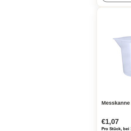
Messkanne 
€1,07
Pro Stück, bei