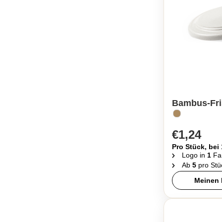
Bambus-Fri
€1,24
Pro Stück, bei
Logo in
1
Fa
Ab
5
pro Stü
Meinen 