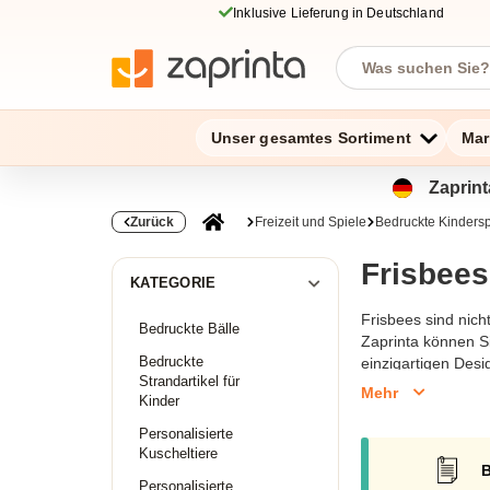
Inklusive Lieferung in Deutschland
Unser gesamtes Sortiment
Mar
Zaprint
Zurück
Freizeit und Spiele
Bedruckte Kindersp
Frisbees
KATEGORIE
Frisbees sind nich
Bedruckte Bälle
Zaprinta können Si
Bedruckte
einzigartigen Desi
Strandartikel für
Gewichts und der 
Mehr
Kinder
Frisbees sind in v
noch heute Ihre b
Personalisierte
Kuscheltiere
B
Personalisierte