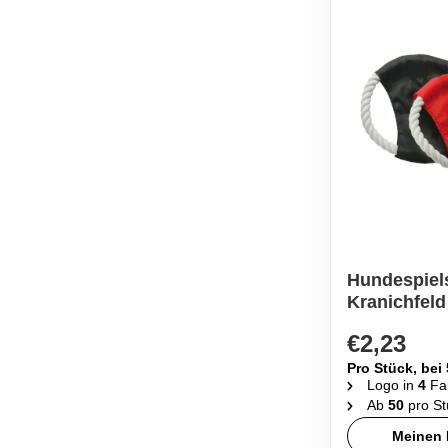
Hundespiel
Kranichfeld
€2,23
Pro Stück, bei
Logo in
4
Fa
Ab
50
pro St
Meinen 