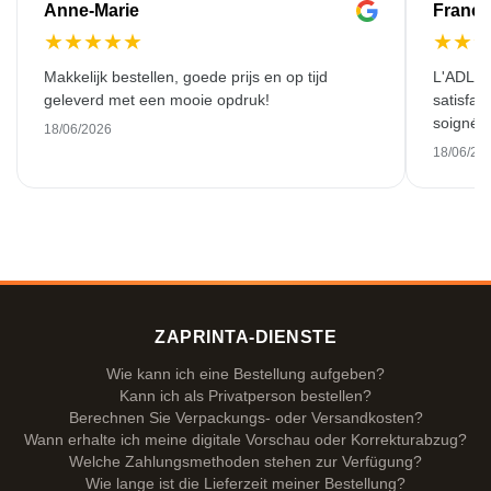
Anne-Marie
Franço
★
★
★
★
★
★
★
Makkelijk bestellen, goede prijs en op tijd
L'ADL L
geleverd met een mooie opdruk!
satisfai
soigné e
18/06/2026
18/06/20
ZAPRINTA-DIENSTE
Wie kann ich eine Bestellung aufgeben?
Kann ich als Privatperson bestellen?
Berechnen Sie Verpackungs- oder Versandkosten?
Wann erhalte ich meine digitale Vorschau oder Korrekturabzug?
Welche Zahlungsmethoden stehen zur Verfügung?
Wie lange ist die Lieferzeit meiner Bestellung?