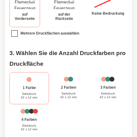
Note zur Geltung kommt. Mit seinem schlanken Design
und vielseitigen Funktionen ist unser Flameclub®
Keine Bedruckung
auf
auf der
Feuerzeug der perfekte Begleiter für jede Gelegenheit. Ob
Vorderseite
Rückseite
Sie Kerzen anzünden, einen Grill entfachen oder eine
Flasche öffnen, dieses multifunktionale Gerät bietet
Mehrere Druckflächen auswählen
Komfort und Stil in einem kompakten Paket. Bereichern Sie
Ihren Alltag mit dem personalisierten Flameclub®
Feuerzeug und genießen Sie die Zuverlässigkeit und
3. Wählen Sie die Anzahl Druckfarben pro
Handwerkskunst, die es Ihnen bietet.
Druckfläche
3 Farben
2 Farben
1 Farbe
Siebdruck
Siebdruck
Siebdruck
42 x 12 mm
42 x 12 mm
42 x 12 mm
4 Farben
Siebdruck
42 x 12 mm