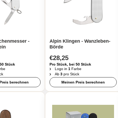
schenmesser -
Alpin Klingen - Wanzleben-
ein
Börde
€28,25
 50 Stück
Pro Stück, bei 50 Stück
rbe
Logo in
1
Farbe
ck
Ab
3
pro Stück
Preis berechnen
Meinen Preis berechnen