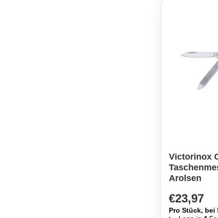
Victorinox 
Taschenmes
Arolsen
€23,97
Pro Stück, bei