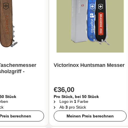
Taschenmesser
Victorinox Huntsman Messer
holzgriff -
€36,00
 50 Stück
Pro Stück, bei 50 Stück
rben
Logo in
1
Farbe
ck
Ab
3
pro Stück
Preis berechnen
Meinen Preis berechnen