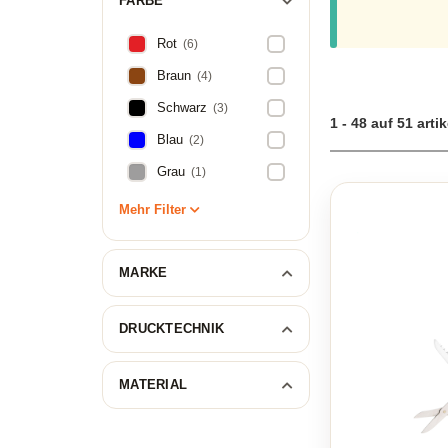
FARBE
Rot
(6)
Braun
(4)
Schwarz
(3)
1 - 48 auf 51 artik
Blau
(2)
Grau
(1)
Mehr Filter
MARKE
DRUCKTECHNIK
MATERIAL