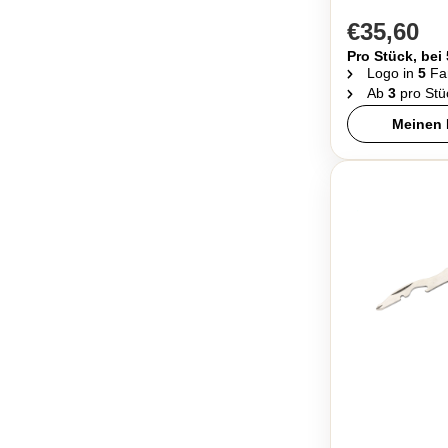
€35,60
Pro Stück, bei
Logo in
5
Fa
Ab
3
pro Stü
Meinen 