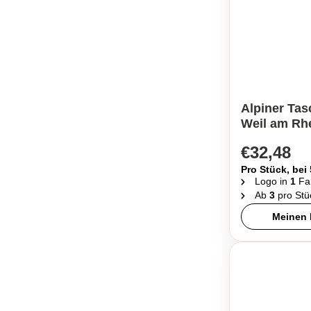
Alpiner Ta
Weil am Rh
€32,48
Pro Stück, bei
Logo in
1
Fa
Ab
3
pro Stü
Meinen 