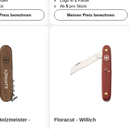
rben
Logo in
1
Farbe
ck
Ab
5
pro Stück
Preis berechnen
Meinen Preis berechnen
olzmeister -
Floracut - Willich