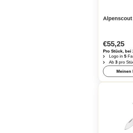
Alpenscout
€55,25
Pro Stück, bei
Logo in
5
Fa
Ab
3
pro Stü
Meinen 