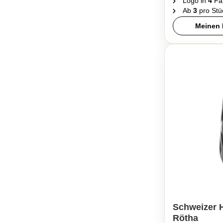
Logo in
4
Fa
Ab
3
pro Stü
Meinen 
Schweizer H
Rötha