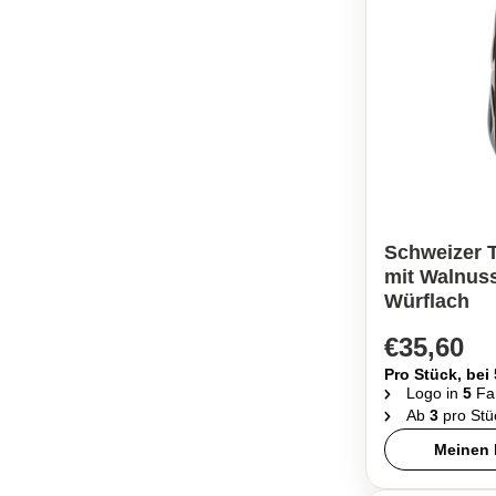
Schweizer 
mit Walnuss
Würflach
€35,60
Pro Stück, bei
Logo in
5
Fa
Ab
3
pro Stü
Meinen 