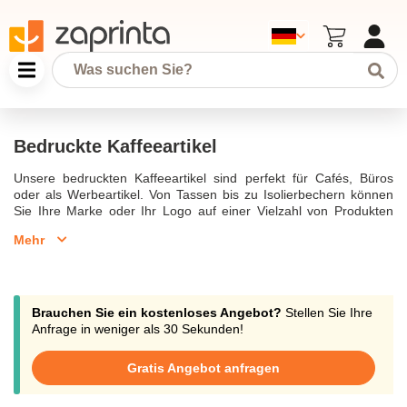
Bedruckte Kaffeeartikel
Unsere bedruckten Kaffeeartikel sind perfekt für Cafés, Büros
oder als Werbeartikel. Von Tassen bis zu Isolierbechern können
Sie Ihre Marke oder Ihr Logo auf einer Vielzahl von Produkten
präsentieren. Diese Artikel sind sowohl praktisch als auch stilvoll
Mehr
und bieten eine großartige Möglichkeit, Ihre Marke bei jedem
Schluck Kaffee zu präsentieren.
Brauchen Sie ein kostenloses Angebot?
Stellen Sie Ihre
Anfrage in weniger als 30 Sekunden!
Gratis Angebot anfragen