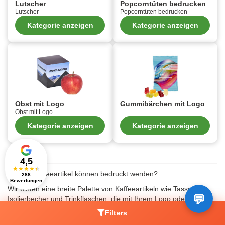
Lutscher
Popcorntüten bedrucken
Lutscher
Popcorntüten bedrucken
Kategorie anzeigen
Kategorie anzeigen
Obst mit Logo
Gummibärchen mit Logo
Obst mit Logo
Kategorie anzeigen
Kategorie anzeigen
4,5
★
★
★
★
★
Welche Kaffeeartikel können bedruckt werden?
288
Bewertungen
Wir bieten eine breite Palette von Kaffeeartikeln wie Tassen,
Isolierbecher und Trinkflaschen, die mit Ihrem Logo oder Design
bedruckt werden können.
Filters