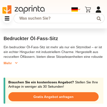
Bedruckter Öl-Fass-Sitz
Ein bedruckter Öl-Fass-Sitz ist mehr als nur ein Sitzmöbel – er ist
ein echter Hingucker mit industriellem Charme. Hergestellt aus
recycelten Ölfässern, bieten diese Sitzgelegenheiten eine robuste
und stilvolle Lösung für Ihr Zuhause oder Ihr Geschäft. Jedes
Mehr
Fass kann individuell mit Ihrem Logo, einem speziellen Design
oder einem Schriftzug bedruckt werden, was es zu einem
einzigartigen Stück macht. Ob als Beistelltisch, Sitzgelegenheit
oder dekoratives Element, dieser Öl-Fass-Sitz vereint
Brauchen Sie ein kostenloses Angebot?
Stellen Sie Ihre
Funktionalität mit einem markanten Look. Perfekt für Events, Bars
Anfrage in weniger als 30 Sekunden!
oder als besonderes Geschenk.
Gratis Angebot anfragen