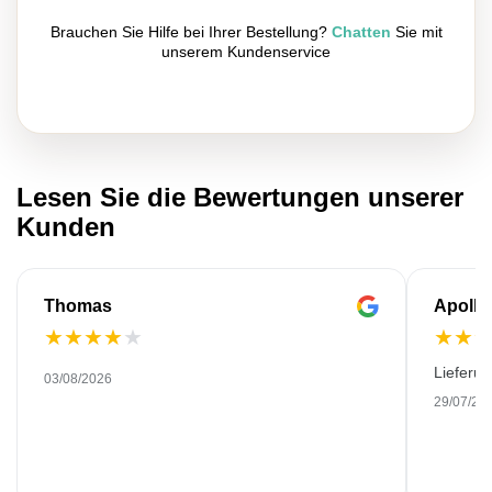
Brauchen Sie Hilfe bei Ihrer Bestellung?
Chatten
Sie mit
unserem Kundenservice
Lesen Sie die Bewertungen unserer
Kunden
Thomas
Apollo
★
★
★
★
★
★
★
Lieferu
03/08/2026
29/07/20