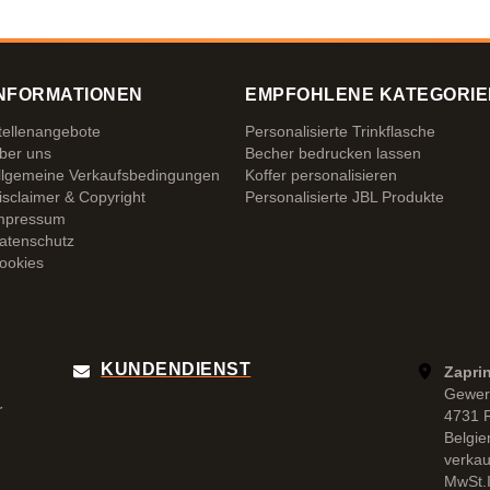
NFORMATIONEN
EMPFOHLENE KATEGORIE
tellenangebote
Personalisierte Trinkflasche
ber uns
Becher bedrucken lassen
llgemeine Verkaufsbedingungen
Koffer personalisieren
isclaimer & Copyright
Personalisierte JBL Produkte
mpressum
atenschutz
ookies
KUNDENDIENST
Zapri
Gewer
r
4731 
Belgie
verka
MwSt.I