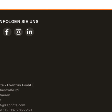
N
FOLGEN SIE UNS
nta - Eventus GmbH
bestraße 39
Raeren
n
uf@zaprinta.com
d : BE0875.865.260