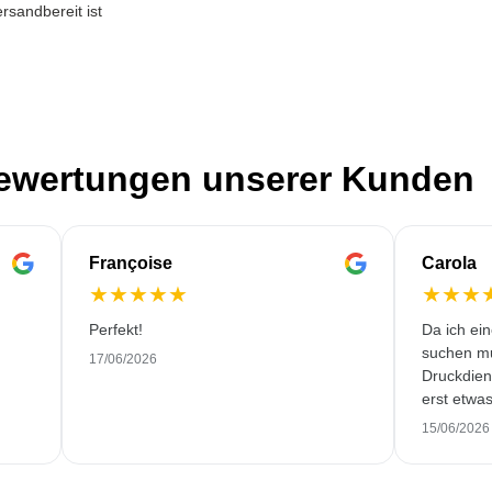
rsandbereit ist
Bewertungen unserer Kunden
Françoise
Carola
★
★
★
★
★
★
★
★
Perfekt!
Da ich ei
suchen mu
17/06/2026
Druckdiens
erst etwa
Trotzdem 
15/06/2026
wundersch
pünktlich 
zufrieden.