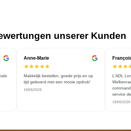
Bewertungen unserer Kunden
Anne-Marie
Françoi
★
★
★
★
★
★
★
★
oals
Makkelijk bestellen, goede prijs en op
L'ADL Lon
tijd geleverd met een mooie opdruk!
Welkenraed
commande 
18/06/2026
service de
18/06/2026