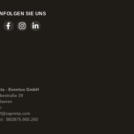
N
FOLGEN SIE UNS
nta - Eventus GmbH
bestraße 39
Raeren
n
uf@zaprinta.com
d : BE0875.865.260