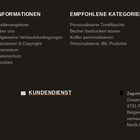
NFORMATIONEN
EMPFOHLENE KATEGORIE
tellenangebote
Personalisierte Trinkflasche
ber uns
Becher bedrucken lassen
llgemeine Verkaufsbedingungen
Koffer personalisieren
isclaimer & Copyright
Personalisierte JBL Produkte
mpressum
atenschutz
ookies
KUNDENDIENST
Zapri
Gewer
r
4731 
Belgie
verka
MwSt.I