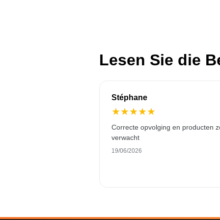
Lesen Sie die 
Stéphane
★
★
★
★
★
Correcte opvolging en producten z
verwacht
19/06/2026