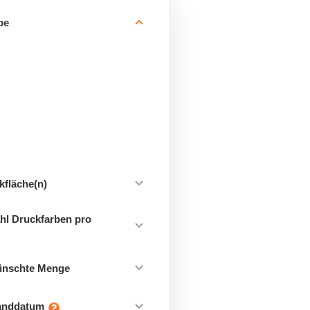
be
kfläche(n)
hl Druckfarben pro
ünschte Menge
sanddatum