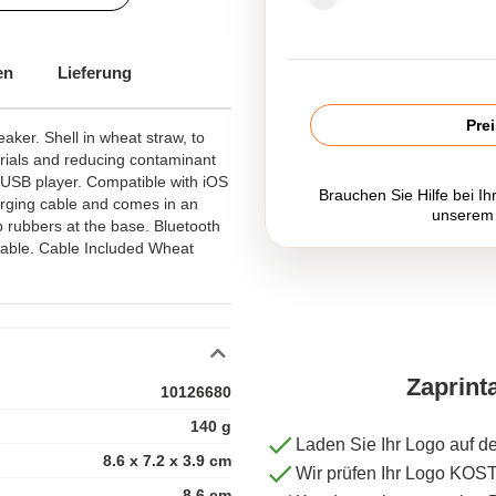
en
Lieferung
Pre
aker. Shell in wheat straw, to
rials and reducing contaminant
USB player. Compatible with iOS
Brauchen Sie Hilfe bei Ih
rging cable and comes in an
unserem
p rubbers at the base. Bluetooth
ble. Cable Included Wheat
Zaprint
10126680
140 g
Laden Sie Ihr Logo auf d
8.6 x 7.2 x 3.9 cm
Wir prüfen Ihr Logo KO
8.6 cm