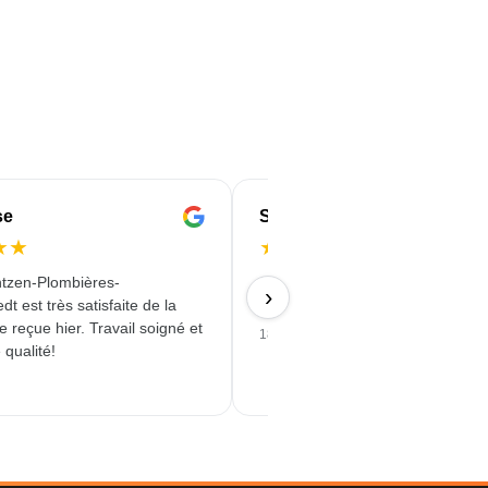
se
Serife
★
★
★
★
★
★
★
tzen-Plombières-
Schnell & Zuverlässig & angebot
›
t est très satisfaite de la
Qualität erhalten
reçue hier. Travail soigné et
18/06/2026
 qualité!