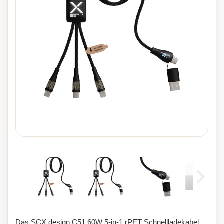
Das SCX.design C51 60W 5-in-1 rPET Schnellladekabel