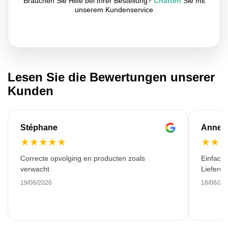
Brauchen Sie Hilfe bei Ihrer Bestellung?
Chatten
Sie mit
unserem Kundenservice
Lesen Sie die Bewertungen unserer
Kunden
Stéphane
Anne-M
★
★
★
★
★
★
★
Correcte opvolging en producten zoals
Einfache
verwacht
Lieferu
19/06/2026
18/06/20