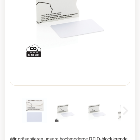
Wir präsentieren unsere hochmoderne RFID-blockierende