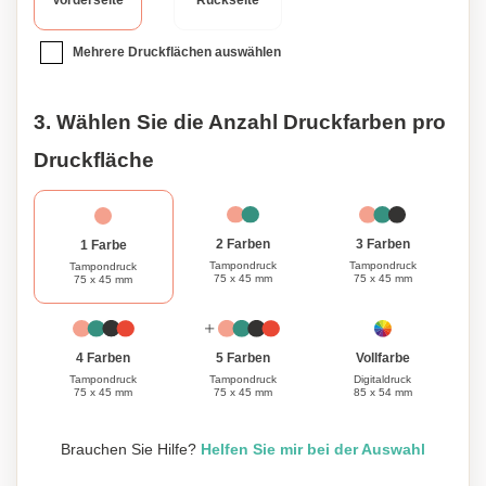
Vorderseite
Rückseite
Geschmack zu personalisieren, was es zu einem idealen
Geschenk für Sie selbst oder einen geliebten Menschen
Mehrere Druckflächen auswählen
macht. Entdecken Sie die perfekte Mischung aus Stil und
Sicherheit mit unserer RFID-blockierenden Geldbörse,
Handtasche und Geldklammer.
3. Wählen Sie die Anzahl Druckfarben pro
Druckfläche
3 Farben
2 Farben
1 Farbe
Tampondruck
Tampondruck
Tampondruck
75 x 45 mm
75 x 45 mm
75 x 45 mm
Vollfarbe
4 Farben
5 Farben
Digitaldruck
Tampondruck
Tampondruck
85 x 54 mm
75 x 45 mm
75 x 45 mm
Brauchen Sie Hilfe?
Helfen Sie mir bei der Auswahl