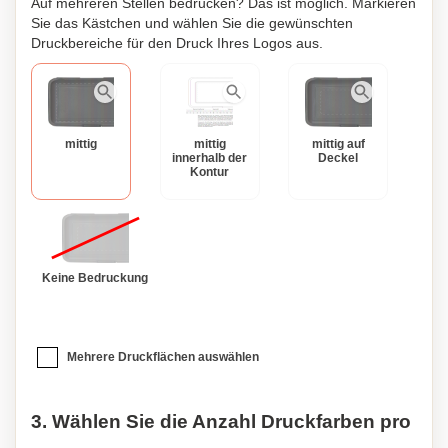
Auf mehreren Stellen bedrucken? Das ist möglich. Markieren
Note verleiht. Ob Ihr Name, ein lustiges Muster oder ein
Sie das Kästchen und wählen Sie die gewünschten
besonderes Design - machen Sie es zu Ihrem ganz
Druckbereiche für den Druck Ihres Logos aus.
persönlichen Hingucker mit dieser personalisierten
Pausenbox.
mittig
mittig
mittig auf
innerhalb der
Deckel
Kontur
Keine Bedruckung
Mehrere Druckflächen auswählen
3. Wählen Sie die Anzahl Druckfarben pro