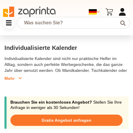
Individualisierte Kalender
Individualisierte Kalender sind nicht nur praktische Helfer im
Alltag, sondern auch perfekte Werbegeschenke, die das ganze
Jahr über genutzt werden. Ob Wandkalender, Tischkalender oder
Taschenkalender – unsere Kalender können individuell mit Ihrem
Mehr
Logo, Bildern oder speziellen Botschaften gestaltet werden.
Hergestellt aus hochwertigen Materialien und in verschiedenen
Formaten verfügbar, sind sie ideal, um Ihre Marke täglich in
Erinnerung zu rufen. Diese personalisierten Kalender sind perfekt
Brauchen Sie ein kostenloses Angebot?
Stellen Sie Ihre
für Büros, Haushalte oder als Geschenke für Kunden und
Anfrage in weniger als 30 Sekunden!
Mitarbeiter.
Gratis Angebot anfragen