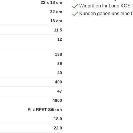
22 x 18 cm
Wir prüfen Ihr Logo KO
22 cm
Kunden geben uns eine 
18 cm
11.5
12
138
39
40
400
47
4800
Filz RPET Silikon
18.0
22.0