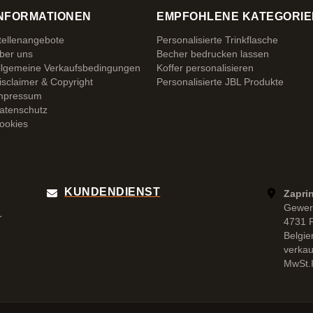
NFORMATIONEN
EMPFOHLENE KATEGORIE
tellenangebote
Personalisierte Trinkflasche
ber uns
Becher bedrucken lassen
llgemeine Verkaufsbedingungen
Koffer personalisieren
isclaimer & Copyright
Personalisierte JBL Produkte
mpressum
atenschutz
ookies
KUNDENDIENST
Zapri
Gewer
r
4731 
Belgie
verka
MwSt.I