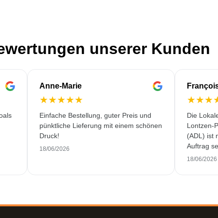
Bewertungen unserer Kunden
Anne-Marie
Françoi
★
★
★
★
★
★
★
★
oals
Einfache Bestellung, guter Preis und
Die Lokal
pünktliche Lieferung mit einem schönen
Lontzen-P
Druck!
(ADL) ist
Auftrag se
18/06/2026
und erstkl
18/06/2026