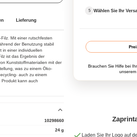
Wählen Sie Ihr Ver
5
en
Lieferung
ilz. Mit einer rutschfesten
 während der Benutzung stabil
Pre
 in einer individuellen
lz ist das Ergebnis der
n Kunststoffmaterialien mit der
Brauchen Sie Hilfe bei Ih
stellung, was zu einem Öko-
unserem
Recycling- auch zu einem
s Produkt kann auch
Zaprint
10298660
24 g
Laden Sie Ihr Logo auf d