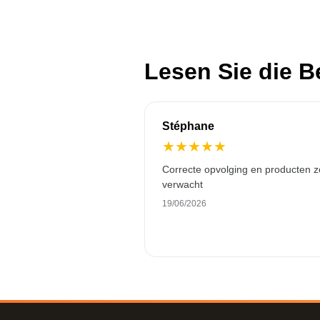
Lesen Sie die 
Stéphane
★
★
★
★
★
Correcte opvolging en producten z
verwacht
19/06/2026