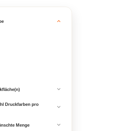
be
kfläche(n)
hl Druckfarben pro
ünschte Menge