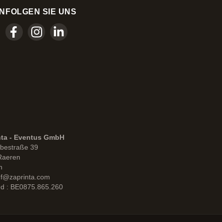
N
FOLGEN SIE UNS
nta - Eventus GmbH
bestraße 39
Raeren
n
uf@zaprinta.com
d : BE0875.865.260