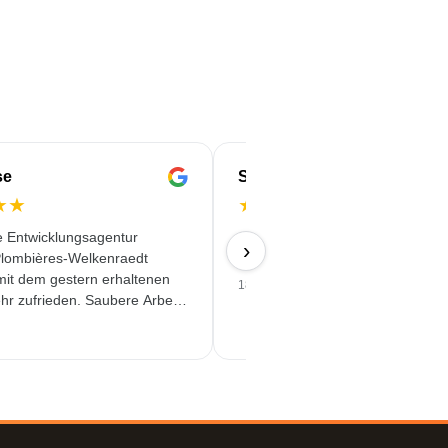
se
Serife
★
★
★
★
★
★
★
e Entwicklungsagentur
Schnell & Zuverlässig & angebot
›
lombières-Welkenraedt
Qualität erhalten
 mit dem gestern erhaltenen
18/06/2026
hr zufrieden. Saubere Arbeit
assiger Service!