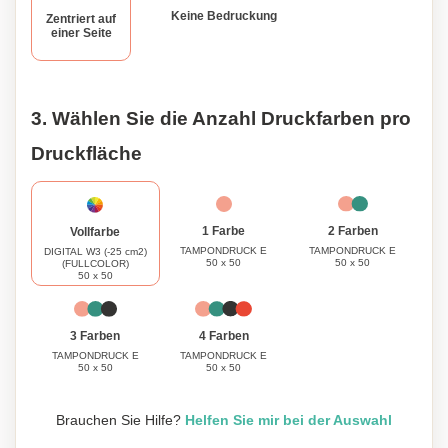
Firmengeschenk oder Werbeartikel macht. Ob für Ihr
Keine Bedruckung
Zentriert auf
Zuhause, Büro oder als Geschenk, unser 4 in 1 Nature
einer Seite
Line Multifunktions-Stifthalter ist ein unverzichtbares
Accessoire, das Funktionalität, Nachhaltigkeit und
Personalisierung vereint. Umarmen Sie die Natur und
3. Wählen Sie die Anzahl Druckfarben pro
bleiben Sie stilvoll verbunden!
Druckfläche
1 Farbe
2 Farben
Vollfarbe
TAMPONDRUCK E
TAMPONDRUCK E
DIGITAL W3 (-25 cm2)
50 x 50
50 x 50
(FULLCOLOR)
50 x 50
3 Farben
4 Farben
TAMPONDRUCK E
TAMPONDRUCK E
50 x 50
50 x 50
Brauchen Sie Hilfe?
Helfen Sie mir bei der Auswahl