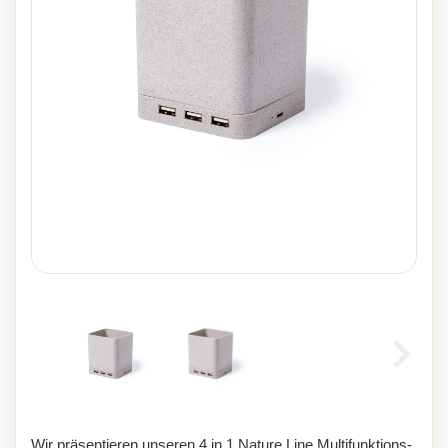
Wir präsentieren unseren 4 in 1 Nature Line Multifunktions-