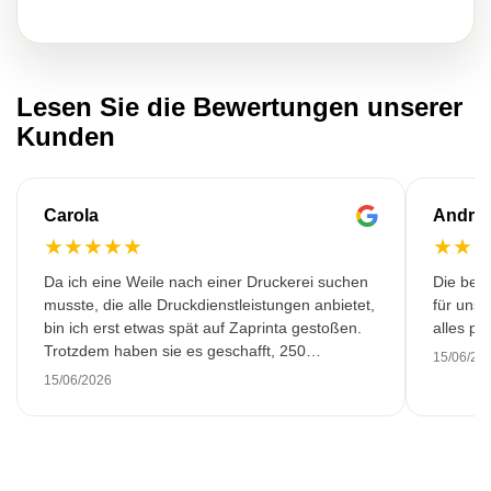
Lesen Sie die Bewertungen unserer
Kunden
Carola
Andre
★
★
★
★
★
★
★
Da ich eine Weile nach einer Druckerei suchen
Die bedr
musste, die alle Druckdienstleistungen anbietet,
für unse
bin ich erst etwas spät auf Zaprinta gestoßen.
alles pr
Trotzdem haben sie es geschafft, 250
15/06/20
wunderschön bedruckte Emaillebecher
15/06/2026
pünktlich zu liefern. Ich bin sehr zufrieden.
Vielen Dank!