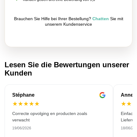
Brauchen Sie Hilfe bei Ihrer Bestellung?
Chatten
Sie mit
unserem Kundenservice
Lesen Sie die Bewertungen unserer
Kunden
Stéphane
Anne-M
★
★
★
★
★
★
★
Correcte opvolging en producten zoals
Einfache
verwacht
Lieferu
19/06/2026
18/06/20