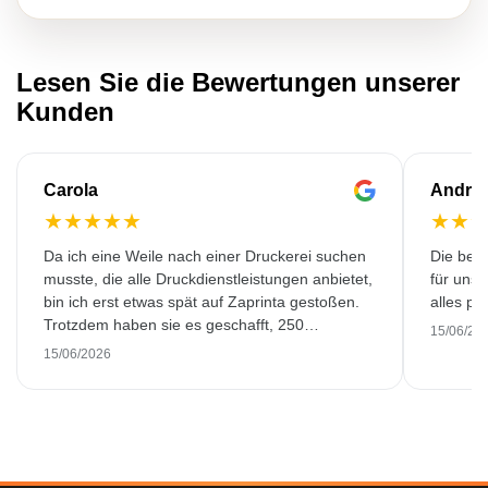
Lesen Sie die Bewertungen unserer
Kunden
Carola
Andre
★
★
★
★
★
★
★
Da ich eine Weile nach einer Druckerei suchen
Die bedr
musste, die alle Druckdienstleistungen anbietet,
für unse
bin ich erst etwas spät auf Zaprinta gestoßen.
alles pr
Trotzdem haben sie es geschafft, 250
15/06/20
wunderschön bedruckte Emaillebecher
15/06/2026
pünktlich zu liefern. Ich bin sehr zufrieden.
Vielen Dank!