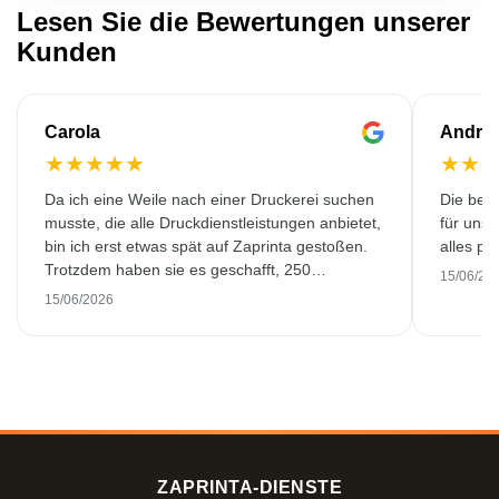
Lesen Sie die Bewertungen unserer
Kunden
Carola
Andre
★
★
★
★
★
★
★
Da ich eine Weile nach einer Druckerei suchen
Die bedr
musste, die alle Druckdienstleistungen anbietet,
für unse
bin ich erst etwas spät auf Zaprinta gestoßen.
alles pr
Trotzdem haben sie es geschafft, 250
15/06/20
wunderschön bedruckte Emaillebecher
15/06/2026
pünktlich zu liefern. Ich bin sehr zufrieden.
Vielen Dank!
ZAPRINTA-DIENSTE