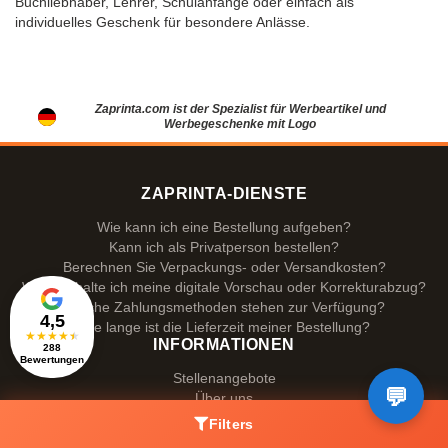
Buchliebhaber, Lehrer, Schulanfänge oder einfach als
individuelles Geschenk für besondere Anlässe.
Zaprinta.com ist der Spezialist für Werbeartikel und
Werbegeschenke mit Logo
ZAPRINTA-DIENSTE
Wie kann ich eine Bestellung aufgeben?
Kann ich als Privatperson bestellen?
Berechnen Sie Verpackungs- oder Versandkosten?
Wann erhalte ich meine digitale Vorschau oder Korrekturabzug?
Welche Zahlungsmethoden stehen zur Verfügung?
4,5
Wie lange ist die Lieferzeit meiner Bestellung?
★
★
★
★
★
INFORMATIONEN
288
Bewertungen
Stellenangebote
Über uns
Allgemeine Verkaufsbedingungen
Filters
Disclaimer & Copyright