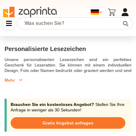
Personalisierte Lesezeichen
Unsere personalisierten Lesezeichen sind ein perfektes
Geschenk für Leseratten. Sie können mit einem individuellen
Design, Foto oder Namen bedruckt oder graviert werden und sind
in verschiedenen Materialien wie Holz, Leder oder Metall
Mehr
erhältlich. Ob für Buchliebhaber, Lehrer oder als
Einschulungsgeschenk – personalisierte Lesezeichen sind ein
praktisches und stilvolles Accessoire.
Brauchen Sie ein kostenloses Angebot?
Stellen Sie Ihre
Anfrage in weniger als 30 Sekunden!
Gratis Angebot anfragen