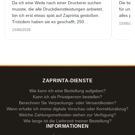
Da ich eine Weile nach einer Druckerei suchen
Die bedr
musste, die alle Druckdienstleistungen anbietet,
für unse
bin ich erst etwas spät auf Zaprinta gestoßen.
alles pr
Trotzdem haben sie es geschafft, 250
15/06/20
wunderschön bedruckte Emaillebecher
15/06/2026
pünktlich zu liefern. Ich bin sehr zufrieden.
Vielen Dank!
ZAPRINTA-DIENSTE
Wie kann ich eine Bestellung aufgeben?
Kann ich als Privatperson bestellen?
Berechnen Sie Verpackungs- oder Versandkosten?
Wann erhalte ich meine digitale Vorschau oder Korrekturabzug?
Welche Zahlungsmethoden stehen zur Verfügung?
Wie lange ist die Lieferzeit meiner Bestellung?
INFORMATIONEN