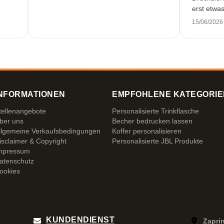
erst etwa
Trotzdem 
15/06/2026
wundersch
pünktlich 
zufrieden.
NFORMATIONEN
EMPFOHLENE KATEGORIE
tellenangebote
Personalisierte Trinkflasche
ber uns
Becher bedrucken lassen
llgemeine Verkaufsbedingungen
Koffer personalisieren
isclaimer & Copyright
Personalisierte JBL Produkte
mpressum
atenschutz
ookies
KUNDENDIENST
Zapri