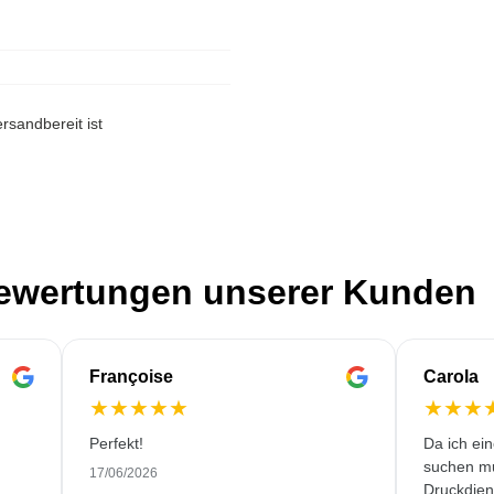
rsandbereit ist
Bewertungen unserer Kunden
Françoise
Carola
★
★
★
★
★
★
★
★
Perfekt!
Da ich ei
suchen mu
17/06/2026
Druckdiens