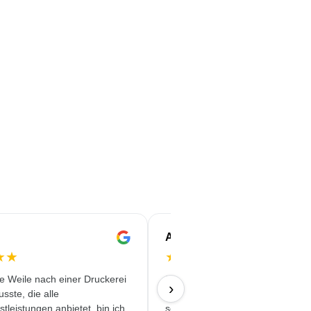
Andrea
★
★
★
★
★
★
★
ne Weile nach einer Druckerei
Die bedruckten Edelstahlflasche
›
sste, die alle
Model ´Felix` für unsere Konfere
tleistungen anbietet, bin ich
sehen klasse aus. Es hat alles p