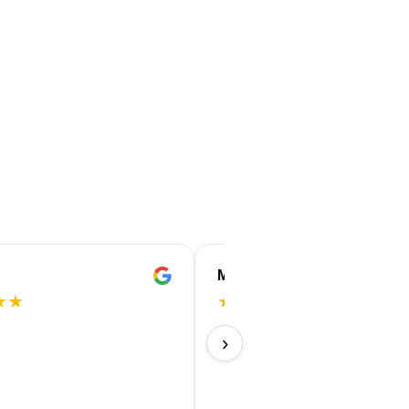
Marleen
★
★
★
★
★
★
★
Sehr schöne Farben
›
09/07/2026