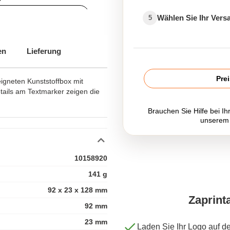
Personalisierte Marker
Wählen Sie Ihr Ver
5
en
Lieferung
Pre
eigneten Kunststoffbox mit
tails am Textmarker zeigen die
Brauchen Sie Hilfe bei Ih
unserem
10158920
141 g
92 x 23 x 128 mm
Zaprint
92 mm
23 mm
Laden Sie Ihr Logo auf d