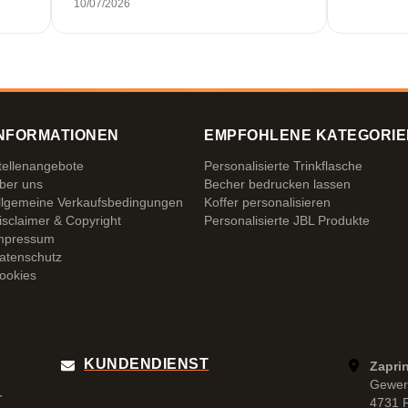
10/07/2026
selten heutzutage. Top Leistung. Würde
noch mehr Sterne hergeben, wenn es
ginge.
NFORMATIONEN
EMPFOHLENE KATEGORIE
tellenangebote
Personalisierte Trinkflasche
ber uns
Becher bedrucken lassen
llgemeine Verkaufsbedingungen
Koffer personalisieren
isclaimer & Copyright
Personalisierte JBL Produkte
mpressum
atenschutz
ookies
KUNDENDIENST
Zapri
Gewer
r
4731 