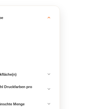
be
kfläche(n)
hl Druckfarben pro
ünschte Menge