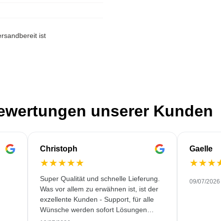
rsandbereit ist
Bewertungen unserer Kunden
Christoph
Gaelle
★
★
★
★
★
★
★
★
Super Qualität und schnelle Lieferung.
09/07/2026
Was vor allem zu erwähnen ist, ist der
exzellente Kunden - Support, für alle
Wünsche werden sofort Lösungen
gefunden. Keine KI Gespräche. Sehr