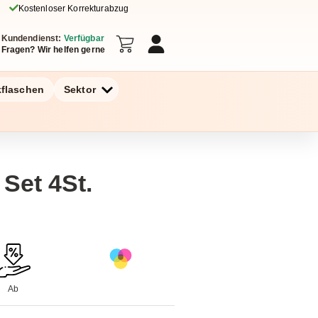
Kostenloser Korrekturabzug
Kundendienst:
Verfügbar
Fragen? Wir helfen gerne
kflaschen
Sektor
 Set 4St.
Ab