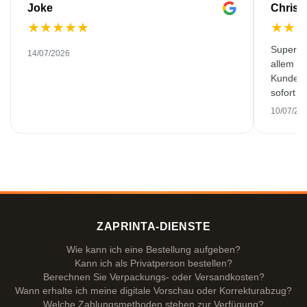
Joke
Christ
★
★
★
★
★
★
★
Super Qua
14/07/2026
allem zu
Kunden 
sofort 
Gespräc
10/07/20
Leistun
wenn es
ZAPRINTA-DIENSTE
Wie kann ich eine Bestellung aufgeben?
Kann ich als Privatperson bestellen?
Berechnen Sie Verpackungs- oder Versandkosten?
Wann erhalte ich meine digitale Vorschau oder Korrekturabzug?
Welche Zahlungsmethoden stehen zur Verfügung?