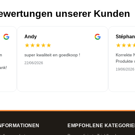
Bewertungen unserer Kunden
Andy
Stéphan
★
★
★
★
★
★
★
★
en
super kwaliteit en goedkoop !
Korrekte 
Produkte 
22/06/2026
ank!
19/06/2026
NFORMATIONEN
EMPFOHLENE KATEGORIE