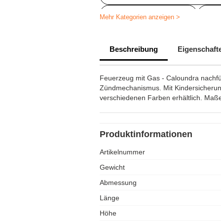
Feuerzeuge bedrucken
Wer
Mehr Kategorien anzeigen >
WerbegeschenkFeuerzeuge
Beschreibung
Eigenschaft
Feuerzeuge personalisieren
Feuerzeuge bedrucken kleine Me
Feuerzeug mit Gas - Caloundra nachfül
Zündmechanismus. Mit Kindersicherun
verschiedenen Farben erhältlich. Maße:
Produktinformationen
Artikelnummer
Gewicht
Abmessung
Länge
Höhe