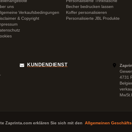
tellenangebote
Personalisierte Trinkflasche
ber uns
Becher bedrucken lassen
llgemeine Verkaufsbedingungen
Koffer personalisieren
isclaimer & Copyright
Personalisierte JBL Produkte
mpressum
atenschutz
ookies
KUNDENDIENST
Zapri
Gewer
r
4731 
Belgie
verka
MwSt.I
ite
Zaprinta.com
erklären Sie sich mit den
Allgemeinen Geschäft