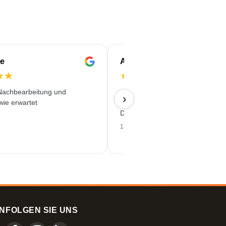
e
Anne-Marie
★
★
★
★
★
★
★
Nachbearbeitung und
Einfache Bestellung, guter Preis
›
wie erwartet
pünktliche Lieferung mit einem 
Druck!
18/06/2026
N
FOLGEN SIE UNS