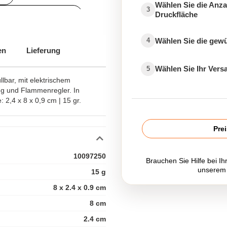
Wählen Sie die Anza
3
Druckfläche
beartikel Feuerzeuge
Wählen Sie die gew
4
en
Lieferung
Wählen Sie Ihr Ver
5
ngen
lbar, mit elektrischem
g und Flammenregler. In
 2,4 x 8 x 0,9 cm | 15 gr.
Pre
10097250
Brauchen Sie Hilfe bei Ih
unserem
15 g
8 x 2.4 x 0.9 cm
8 cm
2.4 cm