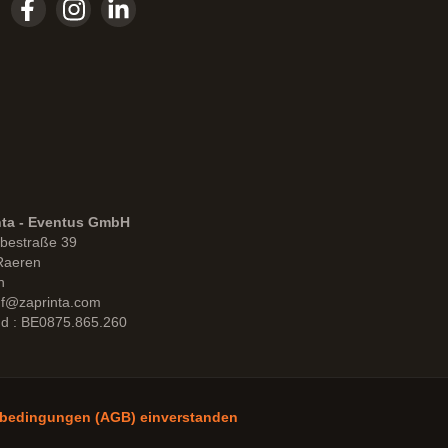
nta - Eventus GmbH
bestraße 39
Raeren
n
uf@zaprinta.com
d : BE0875.865.260
sbedingungen (AGB) einverstanden