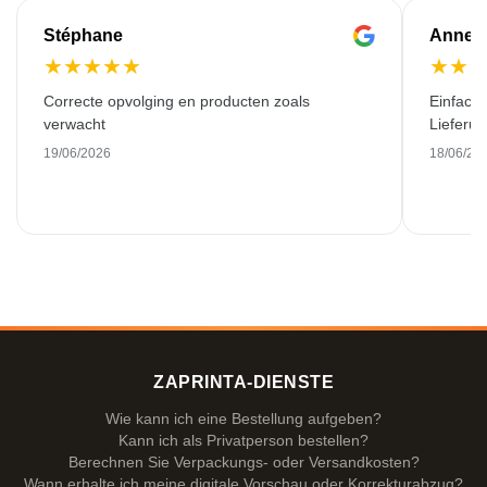
Stéphane
Anne-M
★
★
★
★
★
★
★
Correcte opvolging en producten zoals
Einfache
verwacht
Lieferu
19/06/2026
18/06/20
ZAPRINTA-DIENSTE
Wie kann ich eine Bestellung aufgeben?
Kann ich als Privatperson bestellen?
Berechnen Sie Verpackungs- oder Versandkosten?
Wann erhalte ich meine digitale Vorschau oder Korrekturabzug?