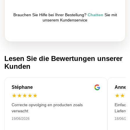
Brauchen Sie Hilfe bei Ihrer Bestellung?
Chatten
Sie mit
unserem Kundenservice
Lesen Sie die Bewertungen unserer
Kunden
Stéphane
Anne-M
★
★
★
★
★
★
★
Correcte opvolging en producten zoals
Einfache
verwacht
Lieferu
19/06/2026
18/06/20